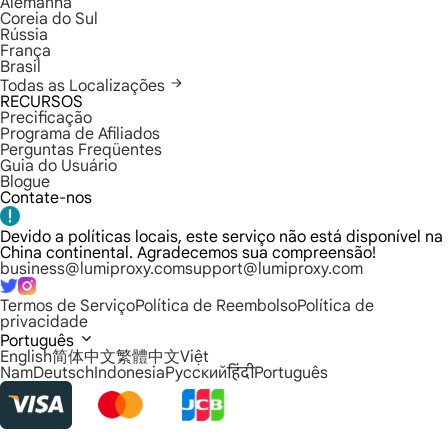
Alemanha
Coreia do Sul
Rússia
França
Brasil
Todas as Localizações
RECURSOS
Precificação
Programa de Afiliados
Perguntas Freqüentes
Guia do Usuário
Blogue
Contate-nos
Devido a políticas locais, este serviço não está disponível na
China continental. Agradecemos sua compreensão!
business@lumiproxy.com
support@lumiproxy.com
Termos de Serviço
Política de Reembolso
Política de
privacidade
Português
English
简体中文
繁體中文
Việt
Nam
Deutsch
Indonesia
Русский
हिंदी
Português