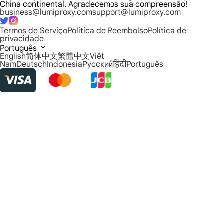
China continental. Agradecemos sua compreensão!
business@lumiproxy.com
support@lumiproxy.com
Termos de Serviço
Política de Reembolso
Política de
privacidade
Português
English
简体中文
繁體中文
Việt
Nam
Deutsch
Indonesia
Русский
हिंदी
Português