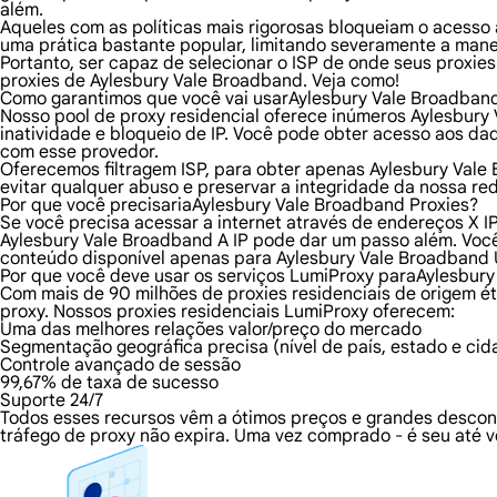
além.
Aqueles com as políticas mais rigorosas bloqueiam o acesso a
uma prática bastante popular, limitando severamente a mane
Portanto, ser capaz de selecionar o ISP de onde seus proxie
proxies de Aylesbury Vale Broadband. Veja como!
Como garantimos que você vai usarAylesbury Vale Broadband
Nosso pool de proxy residencial oferece inúmeros Aylesbury
inatividade e bloqueio de IP. Você pode obter acesso aos d
com esse provedor.
Oferecemos filtragem ISP, para obter apenas Aylesbury Vale 
evitar qualquer abuso e preservar a integridade da nossa re
Por que você precisariaAylesbury Vale Broadband Proxies?
Se você precisa acessar a internet através de endereços X I
Aylesbury Vale Broadband A IP pode dar um passo além. Voc
conteúdo disponível apenas para Aylesbury Vale Broadband 
Por que você deve usar os serviços LumiProxy paraAylesbury
Com mais de 90 milhões de proxies residenciais de origem é
proxy. Nossos proxies residenciais LumiProxy oferecem:
Uma das melhores relações valor/preço do mercado
Segmentação geográfica precisa (nível de país, estado e cid
Controle avançado de sessão
99,67% de taxa de sucesso
Suporte 24/7
Todos esses recursos vêm a ótimos preços e grandes descon
tráfego de proxy não expira. Uma vez comprado - é seu até v