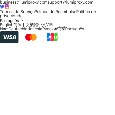
business@lumiproxy.com
support@lumiproxy.com
Termos de Serviço
Política de Reembolso
Política de
privacidade
Português
English
简体中文
繁體中文
Việt
Nam
Deutsch
Indonesia
Русский
हिंदी
Português