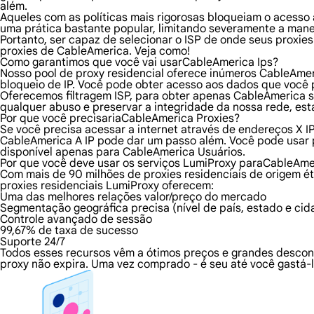
além.
Aqueles com as políticas mais rigorosas bloqueiam o acesso a
uma prática bastante popular, limitando severamente a mane
Portanto, ser capaz de selecionar o ISP de onde seus proxie
proxies de CableAmerica. Veja como!
Como garantimos que você vai usarCableAmerica Ips?
Nosso pool de proxy residencial oferece inúmeros CableAmer
bloqueio de IP. Você pode obter acesso aos dados que você
Oferecemos filtragem ISP, para obter apenas CableAmerica se
qualquer abuso e preservar a integridade da nossa rede, est
Por que você precisariaCableAmerica Proxies?
Se você precisa acessar a internet através de endereços X I
CableAmerica A IP pode dar um passo além. Você pode usar
disponível apenas para CableAmerica Usuários.
Por que você deve usar os serviços LumiProxy paraCableAme
Com mais de 90 milhões de proxies residenciais de origem é
proxies residenciais LumiProxy oferecem:
Uma das melhores relações valor/preço do mercado
Segmentação geográfica precisa (nível de país, estado e cid
Controle avançado de sessão
99,67% de taxa de sucesso
Suporte 24/7
Todos esses recursos vêm a ótimos preços e grandes descon
proxy não expira. Uma vez comprado - é seu até você gastá-l