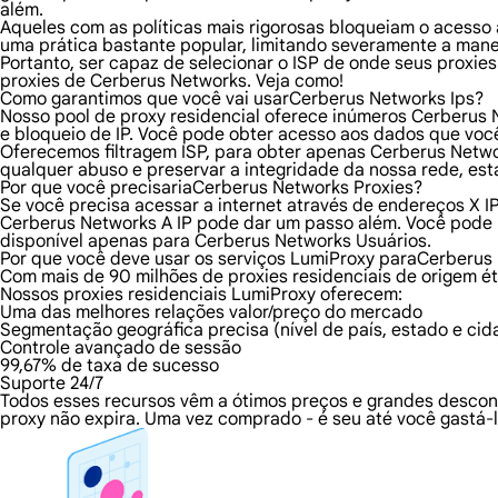
além.
Aqueles com as políticas mais rigorosas bloqueiam o acesso a
uma prática bastante popular, limitando severamente a mane
Portanto, ser capaz de selecionar o ISP de onde seus proxie
proxies de Cerberus Networks. Veja como!
Como garantimos que você vai usarCerberus Networks Ips?
Nosso pool de proxy residencial oferece inúmeros Cerberus 
e bloqueio de IP. Você pode obter acesso aos dados que voc
Oferecemos filtragem ISP, para obter apenas Cerberus Networ
qualquer abuso e preservar a integridade da nossa rede, est
Por que você precisariaCerberus Networks Proxies?
Se você precisa acessar a internet através de endereços X I
Cerberus Networks A IP pode dar um passo além. Você pode
disponível apenas para Cerberus Networks Usuários.
Por que você deve usar os serviços LumiProxy paraCerberus
Com mais de 90 milhões de proxies residenciais de origem ét
Nossos proxies residenciais LumiProxy oferecem:
Uma das melhores relações valor/preço do mercado
Segmentação geográfica precisa (nível de país, estado e cid
Controle avançado de sessão
99,67% de taxa de sucesso
Suporte 24/7
Todos esses recursos vêm a ótimos preços e grandes descon
proxy não expira. Uma vez comprado - é seu até você gastá-l