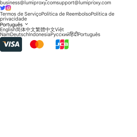
business@lumiproxy.com
support@lumiproxy.com
Termos de Serviço
Política de Reembolso
Política de
privacidade
Português
English
简体中文
繁體中文
Việt
Nam
Deutsch
Indonesia
Русский
हिंदी
Português