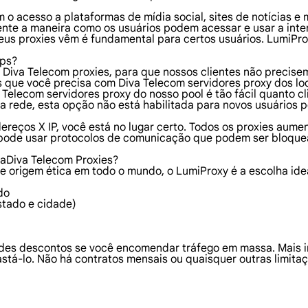
 o acesso a plataformas de mídia social, sites de notícias e
nte a maneira como os usuários podem acessar e usar a inte
seus proxies vêm é fundamental para certos usuários. LumiPr
Ips?
s Diva Telecom proxies, para que nossos clientes não precis
s que você precisa com Diva Telecom servidores proxy dos l
Telecom servidores proxy do nosso pool é tão fácil quanto cl
a rede, esta opção não está habilitada para novos usuários p
dereços X IP, você está no lugar certo. Todos os proxies au
 pode usar protocolos de comunicação que podem ser bloque
raDiva Telecom Proxies?
e origem ética em todo o mundo, o LumiProxy é a escolha ide
do
stado e cidade)
des descontos se você encomendar tráfego em massa. Mais i
stá-lo. Não há contratos mensais ou quaisquer outras limitaç