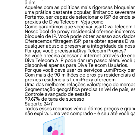
além.
Aqueles com as políticas mais rigorosas bloqueiam
uma prática bastante popular, limitando severame
Portanto, ser capaz de selecionar o ISP de onde 
proxies de Diva Telecom. Veja como!
Como garantimos que você vai usarDiva Telecom 
Nosso pool de proxy residencial oferece inúmero
bloqueio de IP. Você pode obter acesso aos dado
Oferecemos filtragem ISP, para obter apenas Diva 
qualquer abuso e preservar a integridade da noss
Por que você precisariaDiva Telecom Proxies?
Se você precisa acessar a internet através de en
Diva Telecom A IP pode dar um passo além. Você
disponível apenas para Diva Telecom Usuários.
Por que você deve usar os serviços LumiProxy pa
Com mais de 90 milhões de proxies residenciais d
proxies residenciais LumiProxy oferecem:
Uma das melhores relações valor/preço do merca
Segmentação geográfica precisa (nível de país, e
Controle avançado de sessão
99,67% de taxa de sucesso
Suporte 24/7
Todos esses recursos vêm a ótimos preços e gran
não expira. Uma vez comprado - é seu até você ga