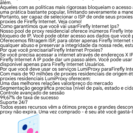
além.
Aqueles com as políticas mais rigorosas bloqueiam o acesso a
uma prática bastante popular, limitando severamente a mane
Portanto, ser capaz de selecionar o ISP de onde seus proxie
proxies de Firefly Internet. Veja como!
Como garantimos que você vai usarFirefly Internet Ips?
Nosso pool de proxy residencial oferece inúmeros Firefly In
bloqueio de IP. Você pode obter acesso aos dados que você p
Oferecemos filtragem ISP, para obter apenas Firefly Internet 
qualquer abuso e preservar a integridade da nossa rede, est
Por que você precisariaFirefly Internet Proxies?
Se você precisa acessar a internet através de endereços X I
Firefly Internet A IP pode dar um passo além. Você pode us
disponível apenas para Firefly Internet Usuários.
Por que você deve usar os serviços LumiProxy paraFirefly Int
Com mais de 90 milhões de proxies residenciais de origem éti
proxies residenciais LumiProxy oferecem:
Uma das melhores relações valor/preço do mercado
Segmentação geográfica precisa (nível de país, estado e cid
Controle avançado de sessão
99,67% de taxa de sucesso
Suporte 24/7
Todos esses recursos vêm a ótimos preços e grandes descont
proxy não expira. Uma vez comprado - é seu até você gastá-l