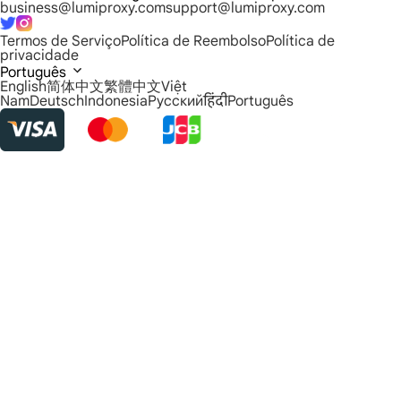
business@lumiproxy.com
support@lumiproxy.com
Termos de Serviço
Política de Reembolso
Política de
privacidade
Português
English
简体中文
繁體中文
Việt
Nam
Deutsch
Indonesia
Русский
हिंदी
Português