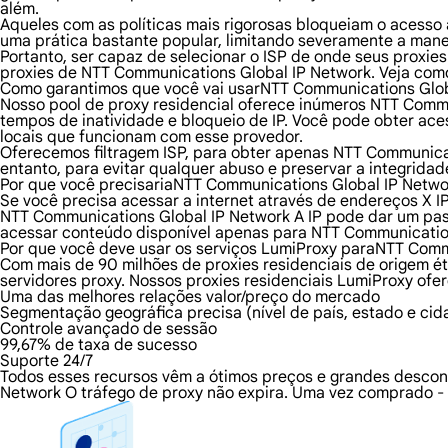
além.
Aqueles com as políticas mais rigorosas bloqueiam o acesso a
uma prática bastante popular, limitando severamente a mane
Portanto, ser capaz de selecionar o ISP de onde seus proxie
proxies de NTT Communications Global IP Network. Veja com
Como garantimos que você vai usarNTT Communications Glob
Nosso pool de proxy residencial oferece inúmeros NTT Commu
tempos de inatividade e bloqueio de IP. Você pode obter ac
locais que funcionam com esse provedor.
Oferecemos filtragem ISP, para obter apenas NTT Communicati
entanto, para evitar qualquer abuso e preservar a integrida
Por que você precisariaNTT Communications Global IP Netwo
Se você precisa acessar a internet através de endereços X I
NTT Communications Global IP Network A IP pode dar um pas
acessar conteúdo disponível apenas para NTT Communication
Por que você deve usar os serviços LumiProxy paraNTT Comm
Com mais de 90 milhões de proxies residenciais de origem é
servidores proxy. Nossos proxies residenciais LumiProxy ofe
Uma das melhores relações valor/preço do mercado
Segmentação geográfica precisa (nível de país, estado e cid
Controle avançado de sessão
99,67% de taxa de sucesso
Suporte 24/7
Todos esses recursos vêm a ótimos preços e grandes descon
Network O tráfego de proxy não expira. Uma vez comprado - é