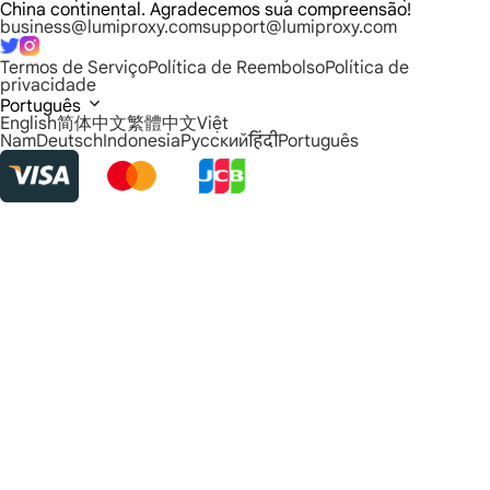
China continental. Agradecemos sua compreensão!
business@lumiproxy.com
support@lumiproxy.com
Termos de Serviço
Política de Reembolso
Política de
privacidade
Português
English
简体中文
繁體中文
Việt
Nam
Deutsch
Indonesia
Русский
हिंदी
Português