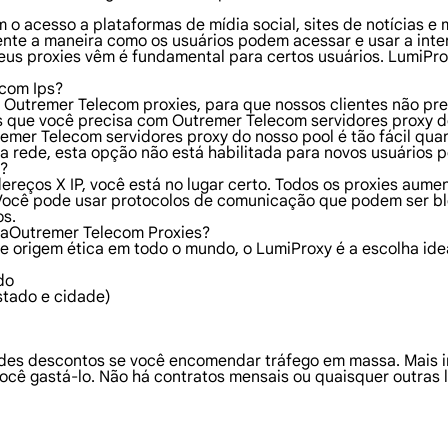
 o acesso a plataformas de mídia social, sites de notícias e
nte a maneira como os usuários podem acessar e usar a inte
seus proxies vêm é fundamental para certos usuários. LumiPr
com Ips?
s Outremer Telecom proxies, para que nossos clientes não p
s que você precisa com Outremer Telecom servidores proxy d
emer Telecom servidores proxy do nosso pool é tão fácil quan
a rede, esta opção não está habilitada para novos usuários p
s?
dereços X IP, você está no lugar certo. Todos os proxies au
Você pode usar protocolos de comunicação que podem ser bl
os.
raOutremer Telecom Proxies?
e origem ética em todo o mundo, o LumiProxy é a escolha ide
do
stado e cidade)
ndes descontos se você encomendar tráfego em massa. Mais i
ocê gastá-lo. Não há contratos mensais ou quaisquer outras l