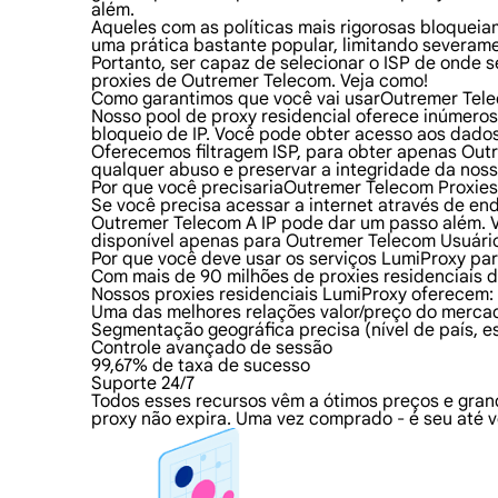
além.
Aqueles com as políticas mais rigorosas bloqueiam
uma prática bastante popular, limitando severame
Portanto, ser capaz de selecionar o ISP de onde 
proxies de Outremer Telecom. Veja como!
Como garantimos que você vai usarOutremer Tele
Nosso pool de proxy residencial oferece inúmero
bloqueio de IP. Você pode obter acesso aos dado
Oferecemos filtragem ISP, para obter apenas Outr
qualquer abuso e preservar a integridade da noss
Por que você precisariaOutremer Telecom Proxie
Se você precisa acessar a internet através de en
Outremer Telecom A IP pode dar um passo além. 
disponível apenas para Outremer Telecom Usuári
Por que você deve usar os serviços LumiProxy pa
Com mais de 90 milhões de proxies residenciais d
Nossos proxies residenciais LumiProxy oferecem:
Uma das melhores relações valor/preço do merca
Segmentação geográfica precisa (nível de país, e
Controle avançado de sessão
99,67% de taxa de sucesso
Suporte 24/7
Todos esses recursos vêm a ótimos preços e gra
proxy não expira. Uma vez comprado - é seu até v