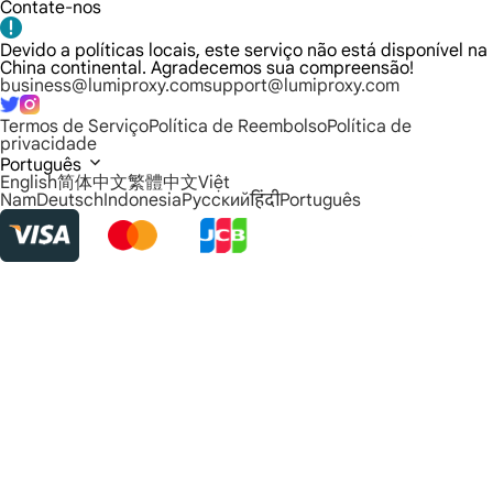
Contate-nos
Devido a políticas locais, este serviço não está disponível na
China continental. Agradecemos sua compreensão!
business@lumiproxy.com
support@lumiproxy.com
Termos de Serviço
Política de Reembolso
Política de
privacidade
Português
English
简体中文
繁體中文
Việt
Nam
Deutsch
Indonesia
Русский
हिंदी
Português