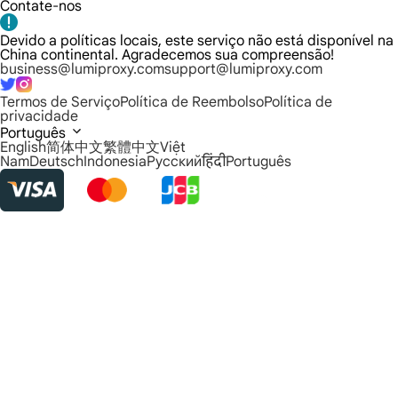
Contate-nos
Devido a políticas locais, este serviço não está disponível na
China continental. Agradecemos sua compreensão!
business@lumiproxy.com
support@lumiproxy.com
Termos de Serviço
Política de Reembolso
Política de
privacidade
Português
English
简体中文
繁體中文
Việt
Nam
Deutsch
Indonesia
Русский
हिंदी
Português