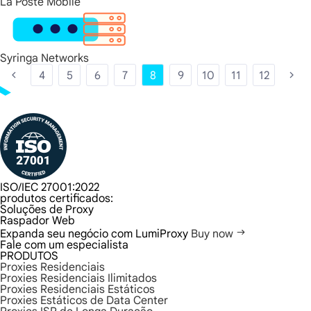
La Poste Mobile
Syringa Networks
4
5
6
7
8
9
10
11
12
ISO/IEC 27001:2022
produtos certificados:
Soluções de Proxy
Raspador Web
Expanda seu negócio com LumiProxy
Buy now
Fale com um especialista
PRODUTOS
Proxies Residenciais
Proxies Residenciais Ilimitados
Proxies Residenciais Estáticos
Proxies Estáticos de Data Center