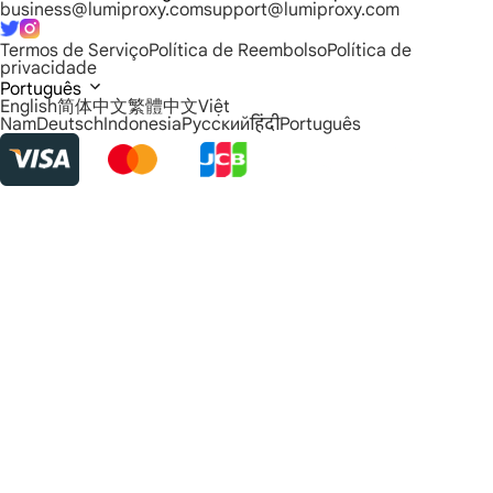
business@lumiproxy.com
support@lumiproxy.com
Termos de Serviço
Política de Reembolso
Política de
privacidade
Português
English
简体中文
繁體中文
Việt
Nam
Deutsch
Indonesia
Русский
हिंदी
Português