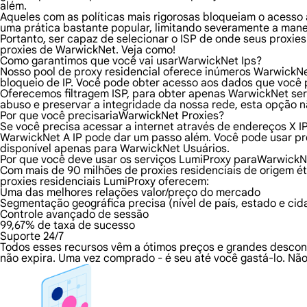
além.
Aqueles com as políticas mais rigorosas bloqueiam o acesso a
uma prática bastante popular, limitando severamente a mane
Portanto, ser capaz de selecionar o ISP de onde seus proxie
proxies de WarwickNet. Veja como!
Como garantimos que você vai usarWarwickNet Ips?
Nosso pool de proxy residencial oferece inúmeros WarwickNe
bloqueio de IP. Você pode obter acesso aos dados que você
Oferecemos filtragem ISP, para obter apenas WarwickNet serv
abuso e preservar a integridade da nossa rede, esta opção n
Por que você precisariaWarwickNet Proxies?
Se você precisa acessar a internet através de endereços X I
WarwickNet A IP pode dar um passo além. Você pode usar p
disponível apenas para WarwickNet Usuários.
Por que você deve usar os serviços LumiProxy paraWarwickN
Com mais de 90 milhões de proxies residenciais de origem é
proxies residenciais LumiProxy oferecem:
Uma das melhores relações valor/preço do mercado
Segmentação geográfica precisa (nível de país, estado e cid
Controle avançado de sessão
99,67% de taxa de sucesso
Suporte 24/7
Todos esses recursos vêm a ótimos preços e grandes descon
não expira. Uma vez comprado - é seu até você gastá-lo. Não