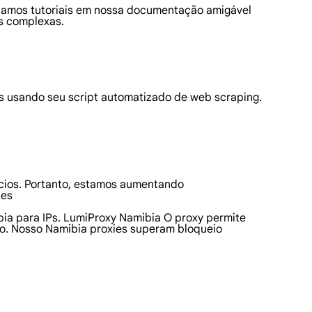
riamos tutoriais em nossa documentação amigável
s complexas.
 usando seu script automatizado de web scraping.
ócios. Portanto, estamos aumentando
tes
bia para IPs. LumiProxy Namibia O proxy permite
ão. Nosso Namibia proxies superam bloqueio