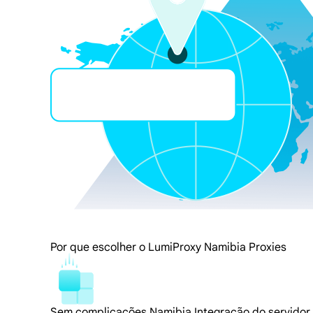
Por que escolher o LumiProxy Namibia Proxies
Sem complicações Namibia Integração do servidor