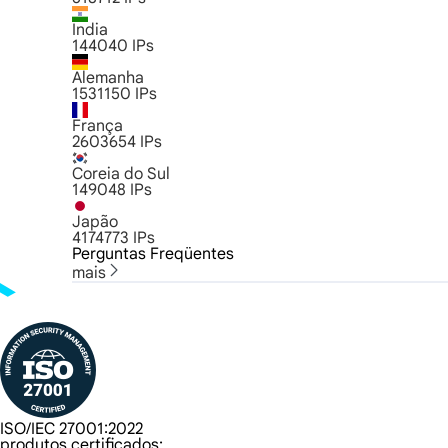
Índia
144040
IPs
Alemanha
1531150
IPs
França
2603654
IPs
Coreia do Sul
149048
IPs
Japão
4174773
IPs
Perguntas Freqüentes
mais
ISO/IEC 27001:2022
produtos certificados: