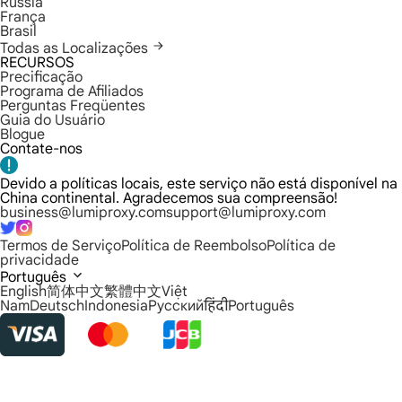
Rússia
França
Brasil
Todas as Localizações
RECURSOS
Precificação
Programa de Afiliados
Perguntas Freqüentes
Guia do Usuário
Blogue
Contate-nos
Devido a políticas locais, este serviço não está disponível na
China continental. Agradecemos sua compreensão!
business@lumiproxy.com
support@lumiproxy.com
Termos de Serviço
Política de Reembolso
Política de
privacidade
Português
English
简体中文
繁體中文
Việt
Nam
Deutsch
Indonesia
Русский
हिंदी
Português