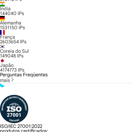
Índia
144040
IPs
Alemanha
1531150
IPs
França
2603654
IPs
Coreia do Sul
149048
IPs
Japão
4174773
IPs
Perguntas Freqüentes
mais
ISO/IEC 27001:2022
produtos certificados: