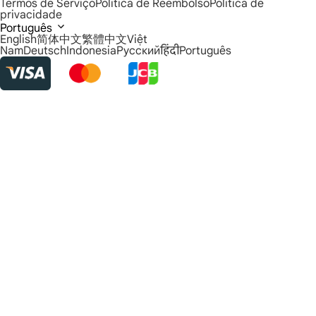
Termos de Serviço
Política de Reembolso
Política de
privacidade
Português
English
简体中文
繁體中文
Việt
Nam
Deutsch
Indonesia
Русский
हिंदी
Português