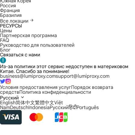
Южная Корея
Россия
Франция
Бразилия
Все локации
РЕСУРСЫ
Цены
Партнерская программа
FAQ
Руководство для пользователей
Блог
Связаться с нами
Из-за политики этот сервис недоступен в материковом
Китае. Спасибо за понимание!
business@lumiproxy.com
support@lumiproxy.com
Условия предоставления услуг
Порядок возврата
средств
Политика конфиденциальности
Русский
English
简体中文
繁體中文
Việt
Nam
Deutsch
Indonesia
Русский
हिंदी
Português