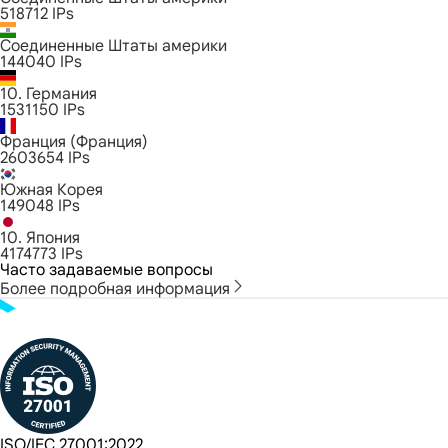
518712
IPs
Соединенные Штаты америки
144040
IPs
10. Германия
1531150
IPs
Франция (Франция)
2603654
IPs
Южная Корея
149048
IPs
10. Япония
4174773
IPs
Часто задаваемые вопросы
Более подробная информация
ISO/IEC 27001:2022