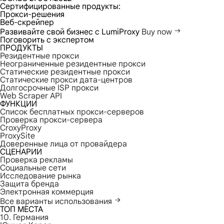
Сертифицированные продукты:
Прокси-решения
Веб-скрейпер
Развивайте свой бизнес с LumiProxy
Buy now
Поговорить с экспертом
ПРОДУКТЫ
Резидентные прокси
Неограниченные резидентные прокси
Статические резидентные прокси
Статические прокси дата-центров
Долгосрочные ISP прокси
Web Scraper API
ФУНКЦИИ
Список бесплатных прокси-серверов
Проверка прокси-сервера
CroxyProxy
ProxySite
Доверенные лица от провайдера
СЦЕНАРИИ
Проверка рекламы
Социальные сети
Исследование рынка
Защита бренда
Электронная коммерция
Все варианты использования
ТОП МЕСТА
10. Германия