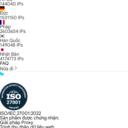
144040
IPs
Đức
1531150
IPs
Pháp
2603654
IPs
Hàn Quốc
149048
IPs
Nhật Bản
4174773
IPs
FAQ
Nữa đi
ISO/IEC 27001:2022
Sản phẩm được chứng nhận:
Giải pháp Proxy
Trình thu thập dữ liệu web