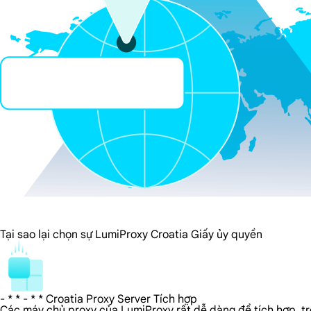
Tại sao lại chọn sự LumiProxy Croatia Giấy ủy quyền
- * * - * * Croatia Proxy Server Tích hợp
Các máy chủ proxy của LumiProxy rất dễ dàng để tích hợp, tron