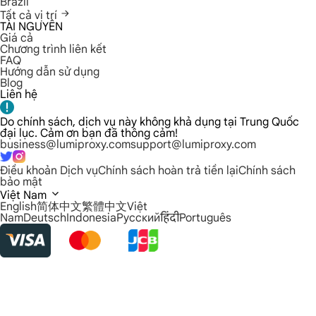
Brazil
Tất cả vị trí
TÀI NGUYÊN
Giá cả
Chương trình liên kết
FAQ
Hướng dẫn sử dụng
Blog
Liên hệ
Do chính sách, dịch vụ này không khả dụng tại Trung Quốc
đại lục. Cảm ơn bạn đã thông cảm!
business@lumiproxy.com
support@lumiproxy.com
Điều khoản Dịch vụ
Chính sách hoàn trả tiền lại
Chính sách
bảo mật
Việt Nam
English
简体中文
繁體中文
Việt
Nam
Deutsch
Indonesia
Русский
हिंदी
Português