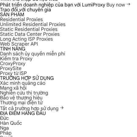
Phát triển doanh nghiệp của bạn với LumiProxy
Buy now
Trao đổi với chuyên gia
SẢN PHẨM
Residential Proxies
Unlimited Residential Proxies
Static Residential Proxies
Static Data Center Proxies
Long Acting ISP Proxies
Web Scraper API
TÍNH NĂNG
Danh sách ủy quyền miễn phí
Kiểm tra Proxy
CroxyProxy
ProxySite
Proxy từ ISP
TRƯỜNG HỢP SỬ DỤNG
Xác minh quảng cáo
Mạng xã hội
Nghiên cứu thị trường
Bảo vệ thương hiệu
Thương mại điện tử
Tất cả trường hợp sử dụng
ĐỊA ĐIỂM HÀNG ĐẦU
Đức
Hàn Quốc
Nga
Pháp