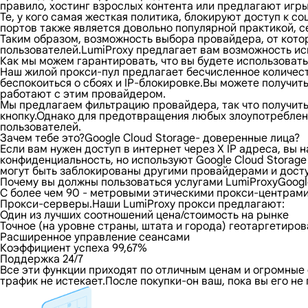
правило, хостинг взрослых контента или предлагают игр
Те, у кого самая жесткая политика, блокируют доступ к
портов также является довольно популярной практикой, с
Таким образом, возможность выбора провайдера, от кото
пользователей.LumiProxy предлагает вам возможность испо
Как мы можем гарантировать, что вы будете использовать
Наш жилой прокси-пул предлагает бесчисленное количест
беспокоиться о сбоях и IP-блокировке.Вы можете получит
работают с этим провайдером.
Мы предлагаем фильтрацию провайдера, так что получить 
кнопку.Однако для предотвращения любых злоупотреблени
пользователей.
Зачем тебе это?Google Cloud Storage- доверенные лица?
Если вам нужен доступ в интернет через X IP адреса, вы
конфиденциальность, но используют Google Cloud Storag
могут быть заблокированы другими провайдерами и доступ
Почему вы должны пользоваться услугами LumiProxyGoogl
С более чем 90 - метровыми этическими прокси-центрами
Прокси-серверы.Наши LumiProxy прокси предлагают:
Один из лучших соотношений цена/стоимость на рынке
Точное (на уровне страны, штата и города) геотаргетиро
Расширенное управление сеансами
Коэффициент успеха 99,67%
Поддержка 24/7
Все эти функции приходят по отличным ценам и огромные 
трафик не истекает.После покупки-он ваш, пока вы его н