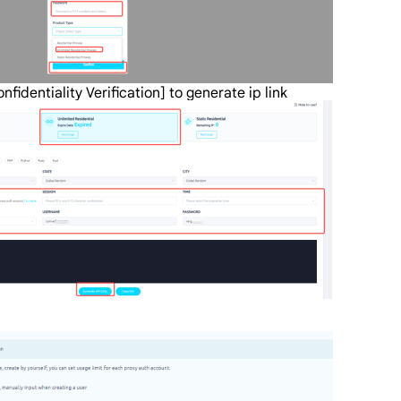
nfidentiality Verification] to generate ip link