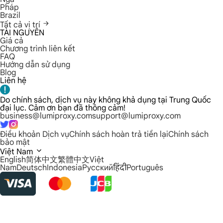
Pháp
Brazil
Tất cả vị trí
TÀI NGUYÊN
Giá cả
Chương trình liên kết
FAQ
Hướng dẫn sử dụng
Blog
Liên hệ
Do chính sách, dịch vụ này không khả dụng tại Trung Quốc
đại lục. Cảm ơn bạn đã thông cảm!
business@lumiproxy.com
support@lumiproxy.com
Điều khoản Dịch vụ
Chính sách hoàn trả tiền lại
Chính sách
bảo mật
Việt Nam
English
简体中文
繁體中文
Việt
Nam
Deutsch
Indonesia
Русский
हिंदी
Português