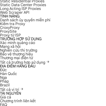
Static Residential Proxies
Static Data Center Proxies
Long Acting ISP Proxies
Web Scraper API
TÍNH NĂNG
Danh sách ủy quyền miễn phí
Kiểm tra Proxy
CroxyProxy
ProxySite
Proxy từ ISP
TRƯỜNG HỢP SỬ DỤNG
Xác minh quảng cáo
Mạng xã hội
Nghiên cứu thị trường
Bảo vệ thương hiệu
Thương mại điện tử
Tất cả trường hợp sử dụng
ĐỊA ĐIỂM HÀNG ĐẦU
Đức
Hàn Quốc
Nga
Pháp
Brazil
Tất cả vị trí
TÀI NGUYÊN
Giá cả
Chương trình liên kết
FAQ