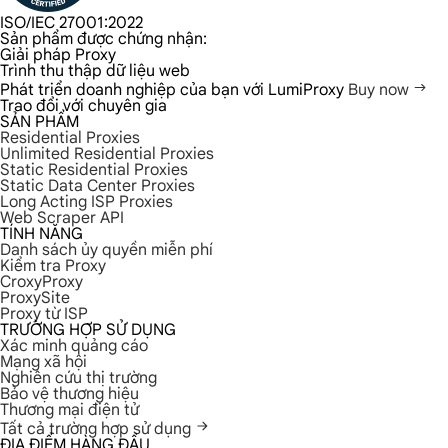
ISO/IEC 27001:2022
Sản phẩm được chứng nhận:
Giải pháp Proxy
Trình thu thập dữ liệu web
Phát triển doanh nghiệp của bạn với LumiProxy
Buy now
Trao đổi với chuyên gia
SẢN PHẨM
Residential Proxies
Unlimited Residential Proxies
Static Residential Proxies
Static Data Center Proxies
Long Acting ISP Proxies
Web Scraper API
TÍNH NĂNG
Danh sách ủy quyền miễn phí
Kiểm tra Proxy
CroxyProxy
ProxySite
Proxy từ ISP
TRƯỜNG HỢP SỬ DỤNG
Xác minh quảng cáo
Mạng xã hội
Nghiên cứu thị trường
Bảo vệ thương hiệu
Thương mại điện tử
Tất cả trường hợp sử dụng
ĐỊA ĐIỂM HÀNG ĐẦU