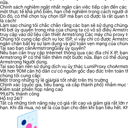
nữa.
Chính sách nghiêm ngặt nhất ngăn cản việc tiếp cận đến các n
một thực tế khá phổ biến, hạn chế nghiêm trọng cách người dù
Do đó, có thể chọn tùy chọn ISP mà bạn có được là rất quan 
là cách!
Làm sao chúng tôi chắc chắn rằng các bạn sẽ sử dụng chún
Hồ bơi ủy quyền trong nhà của chúng ta có vô số điều Armstron
truy cập vào dữ liệu cần thiết Armstrong Các máy chủ proxy từ
Chúng tôi cung cấp dịch vụ lọc ISP, vì vậy chỉ có được Armst
ngăn chặn bất kỳ sự lạm dụng và giữ toàn vẹn mạng của chúng
Tại sao bạn cầnArmstrongGiấy ủy quyền?
Nếu bạn cần truy cập Internet thông qua các địa chỉ X IP, bạn
Armstrong IP có thể tiến thêm một bước nữa. Bạn có thể dùng 
Armstrong Người dùng.
Tại sao bạn nên sử dụng dịch vụ ủy thác LumiProxy choArms
Với hơn 90M căn hộ dân cư có nguồn gốc đạo đức trên toàn thế
chúng tôi cung cấp:
Một trong những tỷ lệ giá/giá tốt nhất trên thị trường
Chính xác (quốc gia, tiểu bang, và cấp thành phố) nhắm mục t
Kiểm soát phiên họp nâng cao
99.67% thành công
Hỗ trợ 24/7
Tất cả những tính năng này có giá rất cao và giảm giá rất lớ
hạn. Khi đã mua, nó sẽ là của bạn cho đến khi bạn tiêu hết.