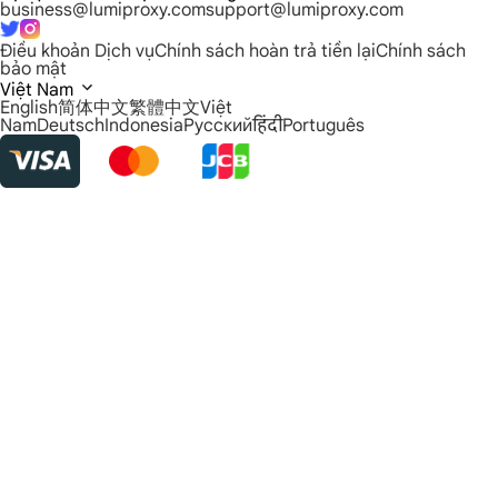
business@lumiproxy.com
support@lumiproxy.com
Điều khoản Dịch vụ
Chính sách hoàn trả tiền lại
Chính sách
bảo mật
Việt Nam
English
简体中文
繁體中文
Việt
Nam
Deutsch
Indonesia
Русский
हिंदी
Português