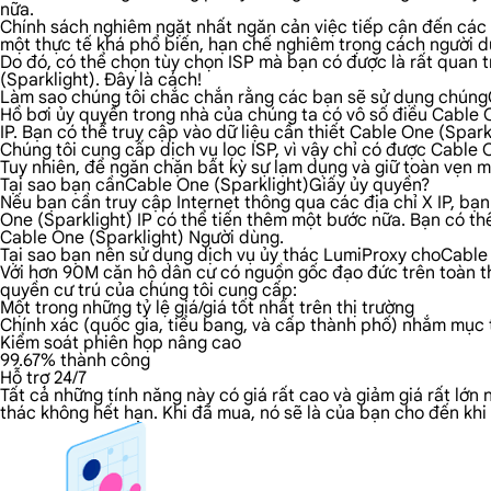
nữa.
Chính sách nghiêm ngặt nhất ngăn cản việc tiếp cận đến các n
một thực tế khá phổ biến, hạn chế nghiêm trọng cách người dù
Do đó, có thể chọn tùy chọn ISP mà bạn có được là rất quan 
(Sparklight). Đây là cách!
Làm sao chúng tôi chắc chắn rằng các bạn sẽ sử dụng chúng
Hồ bơi ủy quyền trong nhà của chúng ta có vô số điều Cable On
IP. Bạn có thể truy cập vào dữ liệu cần thiết Cable One (Spark
Chúng tôi cung cấp dịch vụ lọc ISP, vì vậy chỉ có được Cable
Tuy nhiên, để ngăn chặn bất kỳ sự lạm dụng và giữ toàn vẹn 
Tại sao bạn cầnCable One (Sparklight)Giấy ủy quyền?
Nếu bạn cần truy cập Internet thông qua các địa chỉ X IP, bạ
One (Sparklight) IP có thể tiến thêm một bước nữa. Bạn có thể
Cable One (Sparklight) Người dùng.
Tại sao bạn nên sử dụng dịch vụ ủy thác LumiProxy choCable
Với hơn 90M căn hộ dân cư có nguồn gốc đạo đức trên toàn thế
quyền cư trú của chúng tôi cung cấp:
Một trong những tỷ lệ giá/giá tốt nhất trên thị trường
Chính xác (quốc gia, tiểu bang, và cấp thành phố) nhắm mục t
Kiểm soát phiên họp nâng cao
99.67% thành công
Hỗ trợ 24/7
Tất cả những tính năng này có giá rất cao và giảm giá rất lớn
thác không hết hạn. Khi đã mua, nó sẽ là của bạn cho đến kh