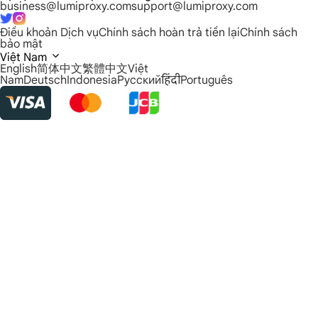
business@lumiproxy.com
support@lumiproxy.com
Điều khoản Dịch vụ
Chính sách hoàn trả tiền lại
Chính sách
bảo mật
Việt Nam
English
简体中文
繁體中文
Việt
Nam
Deutsch
Indonesia
Русский
हिंदी
Português