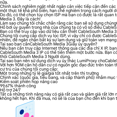
nữa.
Chính sách nghiêm ngặt nhất ngăn cản việc tiếp cận đến các n
một thực tế khá phổ biến, hạn chế nghiêm trọng cách người dù
Do đó, có thể chọn tùy chọn ISP mà bạn có được là rất quan 
Media 3. Đây là cách!
Làm sao chúng tôi chắc chắn rằng các bạn sẽ sử dụng chún
Hồ bơi ủy quyền trong nhà của chúng ta có vô số điều CableSou
Bạn có thể truy cập vào dữ liệu cần thiết CableSouth Media 3 
Chúng tôi cung cấp dịch vụ lọc ISP, vì vậy chỉ có được Cabl
nhiên, để ngăn chặn bất kỳ sự lạm dụng và giữ toàn vẹn mạng
Tại sao bạn cầnCableSouth Media 3Giấy ủy quyền?
Nếu bạn cần truy cập Internet thông qua các địa chỉ X IP, bạn
CableSouth Media 3 IP có thể tiến thêm một bước nữa. Bạn có 
thôi CableSouth Media 3 Người dùng.
Tại sao bạn nên sử dụng dịch vụ ủy thác LumiProxy choCabl
Với hơn 90M căn hộ dân cư có nguồn gốc đạo đức trên toàn th
cư trú của chúng tôi cung cấp:
Một trong những tỷ lệ giá/giá tốt nhất trên thị trường
Chính xác (quốc gia, tiểu bang, và cấp thành phố) nhắm mục t
Kiểm soát phiên họp nâng cao
99.67% thành công
Hỗ trợ 24/7
Tất cả những tính năng này có giá rất cao và giảm giá rất lớ
không hết hạn. Khi đã mua, nó sẽ là của bạn cho đến khi bạn