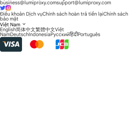
business@lumiproxy.com
support@lumiproxy.com
Điều khoản Dịch vụ
Chính sách hoàn trả tiền lại
Chính sách
bảo mật
Việt Nam
English
简体中文
繁體中文
Việt
Nam
Deutsch
Indonesia
Русский
हिंदी
Português