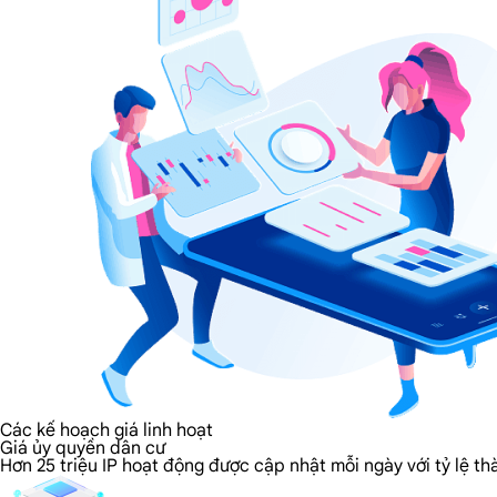
Các kế hoạch giá linh hoạt
Giá ủy quyền dân cư
Hơn 25 triệu IP hoạt động được cập nhật mỗi ngày với tỷ lệ t