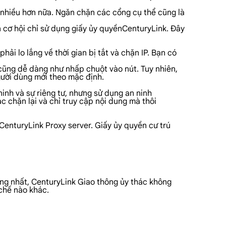
à nhiều hơn nữa. Ngăn chặn các cổng cụ thể cũng là
n cơ hội chỉ sử dụng giấy ủy quyềnCenturyLink. Đây
ải lo lắng về thời gian bị tắt và chặn IP. Bạn có
 cũng dễ dàng như nhấp chuột vào nút. Tuy nhiên,
gười dùng mới theo mặc định.
ninh và sự riêng tư, nhưng sử dụng an ninh
c chặn lại và chỉ truy cập nội dung mà thôi
CenturyLink Proxy server. Giấy ủy quyền cư trú
rọng nhất, CenturyLink Giao thông ủy thác không
chế nào khác.