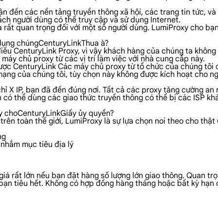
n đến các nền tảng truyền thông xã hội, các trang tin tức, v
ch người dùng có thể truy cập và sử dụng Internet.
 rất quan trọng đối với một số người dùng. LumiProxy cho bạ
 dụng chúngCenturyLinkThua à?
ều CenturyLink Proxy, vì vậy khách hàng của chúng ta không ph
 máy chủ proxy từ các vị trí làm việc với nhà cung cấp này.
 được CenturyLink Các máy chủ proxy từ tổ chức của chúng tôi
mạng của chúng tôi, tùy chọn này không được kích hoạt cho n
hỉ X IP, bạn đã đến đúng nơi. Tất cả các proxy tăng cường an 
 có thể dùng các giao thức truyền thông có thể bị các ISP khá
xy choCenturyLinkGiấy ủy quyền?
ên toàn thế giới, LumiProxy là sự lựa chọn noi theo cho thật 
ng
 nhắm mục tiêu địa lý
 giá rất lớn nếu bạn đặt hàng số lượng lớn giao thông. Quan t
 bạn tiêu hết. Không có hợp đồng hàng tháng hoặc bất kỳ hạn 