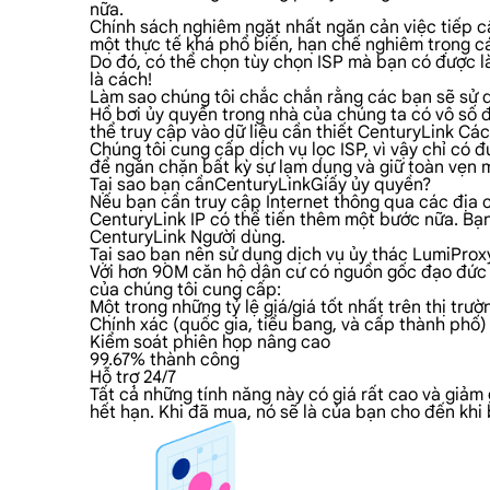
nữa.
Chính sách nghiêm ngặt nhất ngăn cản việc tiếp cậ
một thực tế khá phổ biến, hạn chế nghiêm trọng cá
Do đó, có thể chọn tùy chọn ISP mà bạn có được là
là cách!
Làm sao chúng tôi chắc chắn rằng các bạn sẽ sử
Hồ bơi ủy quyền trong nhà của chúng ta có vô số đi
thể truy cập vào dữ liệu cần thiết CenturyLink Các
Chúng tôi cung cấp dịch vụ lọc ISP, vì vậy chỉ có
để ngăn chặn bất kỳ sự lạm dụng và giữ toàn vẹn 
Tại sao bạn cầnCenturyLinkGiấy ủy quyền?
Nếu bạn cần truy cập Internet thông qua các địa c
CenturyLink IP có thể tiến thêm một bước nữa. Bạn
CenturyLink Người dùng.
Tại sao bạn nên sử dụng dịch vụ ủy thác LumiPro
Với hơn 90M căn hộ dân cư có nguồn gốc đạo đức tr
của chúng tôi cung cấp:
Một trong những tỷ lệ giá/giá tốt nhất trên thị trườ
Chính xác (quốc gia, tiểu bang, và cấp thành phố)
Kiểm soát phiên họp nâng cao
99.67% thành công
Hỗ trợ 24/7
Tất cả những tính năng này có giá rất cao và giảm
hết hạn. Khi đã mua, nó sẽ là của bạn cho đến khi