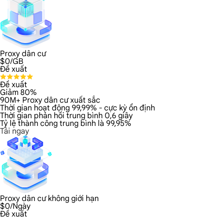
Proxy dân cư
$
0
/GB
Đề xuất
Đề xuất
Giảm 80%
90M+ Proxy dân cư xuất sắc
Thời gian hoạt động 99,99% - cực kỳ ổn định
Thời gian phản hồi trung bình 0,6 giây
Tỷ lệ thành công trung bình là 99,95%
Tải ngay
Proxy dân cư không giới hạn
$
0
/Ngày
Đề xuất