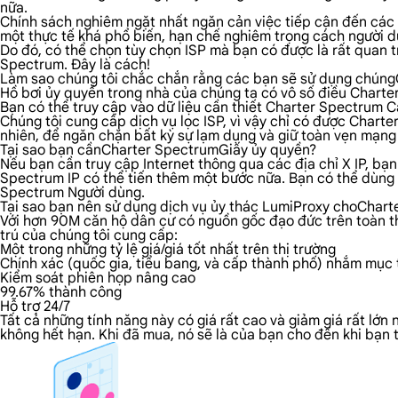
nữa.
Chính sách nghiêm ngặt nhất ngăn cản việc tiếp cận đến các n
một thực tế khá phổ biến, hạn chế nghiêm trọng cách người dù
Do đó, có thể chọn tùy chọn ISP mà bạn có được là rất quan t
Spectrum. Đây là cách!
Làm sao chúng tôi chắc chắn rằng các bạn sẽ sử dụng chún
Hồ bơi ủy quyền trong nhà của chúng ta có vô số điều Charter 
Bạn có thể truy cập vào dữ liệu cần thiết Charter Spectrum Cá
Chúng tôi cung cấp dịch vụ lọc ISP, vì vậy chỉ có được Char
nhiên, để ngăn chặn bất kỳ sự lạm dụng và giữ toàn vẹn mạng
Tại sao bạn cầnCharter SpectrumGiấy ủy quyền?
Nếu bạn cần truy cập Internet thông qua các địa chỉ X IP, bạn
Spectrum IP có thể tiến thêm một bước nữa. Bạn có thể dùng c
Spectrum Người dùng.
Tại sao bạn nên sử dụng dịch vụ ủy thác LumiProxy choChar
Với hơn 90M căn hộ dân cư có nguồn gốc đạo đức trên toàn thế
trú của chúng tôi cung cấp:
Một trong những tỷ lệ giá/giá tốt nhất trên thị trường
Chính xác (quốc gia, tiểu bang, và cấp thành phố) nhắm mục t
Kiểm soát phiên họp nâng cao
99.67% thành công
Hỗ trợ 24/7
Tất cả những tính năng này có giá rất cao và giảm giá rất lớ
không hết hạn. Khi đã mua, nó sẽ là của bạn cho đến khi bạn