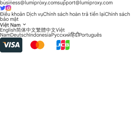
business@lumiproxy.com
support@lumiproxy.com
Điều khoản Dịch vụ
Chính sách hoàn trả tiền lại
Chính sách
bảo mật
Việt Nam
English
简体中文
繁體中文
Việt
Nam
Deutsch
Indonesia
Русский
हिंदी
Português