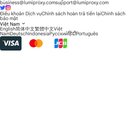
business@lumiproxy.com
support@lumiproxy.com
Điều khoản Dịch vụ
Chính sách hoàn trả tiền lại
Chính sách
bảo mật
Việt Nam
English
简体中文
繁體中文
Việt
Nam
Deutsch
Indonesia
Русский
हिंदी
Português