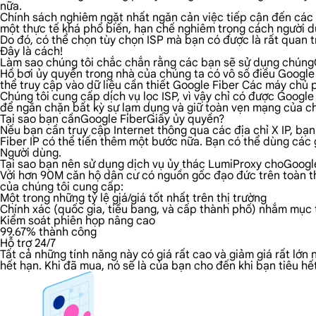
nữa.
Chính sách nghiêm ngặt nhất ngăn cản việc tiếp cận đến các n
một thực tế khá phổ biến, hạn chế nghiêm trọng cách người dù
Do đó, có thể chọn tùy chọn ISP mà bạn có được là rất quan t
Đây là cách!
Làm sao chúng tôi chắc chắn rằng các bạn sẽ sử dụng chúng
Hồ bơi ủy quyền trong nhà của chúng ta có vô số điều Google F
thể truy cập vào dữ liệu cần thiết Google Fiber Các máy chủ pr
Chúng tôi cung cấp dịch vụ lọc ISP, vì vậy chỉ có được Googl
để ngăn chặn bất kỳ sự lạm dụng và giữ toàn vẹn mạng của ch
Tại sao bạn cầnGoogle FiberGiấy ủy quyền?
Nếu bạn cần truy cập Internet thông qua các địa chỉ X IP, bạ
Fiber IP có thể tiến thêm một bước nữa. Bạn có thể dùng các g
Người dùng.
Tại sao bạn nên sử dụng dịch vụ ủy thác LumiProxy choGoogl
Với hơn 90M căn hộ dân cư có nguồn gốc đạo đức trên toàn thế
của chúng tôi cung cấp:
Một trong những tỷ lệ giá/giá tốt nhất trên thị trường
Chính xác (quốc gia, tiểu bang, và cấp thành phố) nhắm mục t
Kiểm soát phiên họp nâng cao
99.67% thành công
Hỗ trợ 24/7
Tất cả những tính năng này có giá rất cao và giảm giá rất lớn
hết hạn. Khi đã mua, nó sẽ là của bạn cho đến khi bạn tiêu 