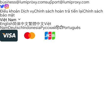
business@lumiproxy.com
support@lumiproxy.com
Điều khoản Dịch vụ
Chính sách hoàn trả tiền lại
Chính sách
bảo mật
Việt Nam
English
简体中文
繁體中文
Việt
Nam
Deutsch
Indonesia
Русский
हिंदी
Português