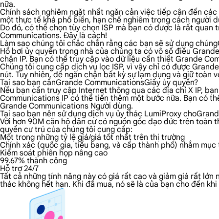
nữa.
Chính sách nghiêm ngặt nhất ngăn cản việc tiếp cận đến các n
một thực tế khá phổ biến, hạn chế nghiêm trọng cách người dù
Do đó, có thể chọn tùy chọn ISP mà bạn có được là rất quan 
Communications. Đây là cách!
Làm sao chúng tôi chắc chắn rằng các bạn sẽ sử dụng chú
Hồ bơi ủy quyền trong nhà của chúng ta có vô số điều Grande 
chặn IP. Bạn có thể truy cập vào dữ liệu cần thiết Grande Co
Chúng tôi cung cấp dịch vụ lọc ISP, vì vậy chỉ có được Gra
nút. Tuy nhiên, để ngăn chặn bất kỳ sự lạm dụng và giữ toàn
Tại sao bạn cầnGrande CommunicationsGiấy ủy quyền?
Nếu bạn cần truy cập Internet thông qua các địa chỉ X IP, bạ
Communications IP có thể tiến thêm một bước nữa. Bạn có thể 
Grande Communications Người dùng.
Tại sao bạn nên sử dụng dịch vụ ủy thác LumiProxy choGra
Với hơn 90M căn hộ dân cư có nguồn gốc đạo đức trên toàn th
quyền cư trú của chúng tôi cung cấp:
Một trong những tỷ lệ giá/giá tốt nhất trên thị trường
Chính xác (quốc gia, tiểu bang, và cấp thành phố) nhắm mục t
Kiểm soát phiên họp nâng cao
99.67% thành công
Hỗ trợ 24/7
Tất cả những tính năng này có giá rất cao và giảm giá rất lớ
thác không hết hạn. Khi đã mua, nó sẽ là của bạn cho đến kh