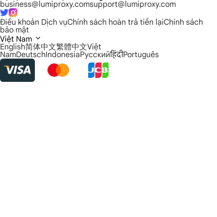
business@lumiproxy.com
support@lumiproxy.com
Điều khoản Dịch vụ
Chính sách hoàn trả tiền lại
Chính sách
bảo mật
Việt Nam
English
简体中文
繁體中文
Việt
Nam
Deutsch
Indonesia
Русский
हिंदी
Português