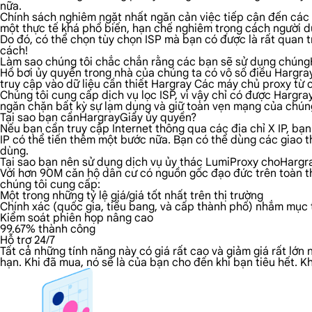
nữa.
Chính sách nghiêm ngặt nhất ngăn cản việc tiếp cận đến các n
một thực tế khá phổ biến, hạn chế nghiêm trọng cách người dù
Do đó, có thể chọn tùy chọn ISP mà bạn có được là rất quan t
cách!
Làm sao chúng tôi chắc chắn rằng các bạn sẽ sử dụng chún
Hồ bơi ủy quyền trong nhà của chúng ta có vô số điều Hargray 
truy cập vào dữ liệu cần thiết Hargray Các máy chủ proxy từ cá
Chúng tôi cung cấp dịch vụ lọc ISP, vì vậy chỉ có được Hargr
ngăn chặn bất kỳ sự lạm dụng và giữ toàn vẹn mạng của chúng
Tại sao bạn cầnHargrayGiấy ủy quyền?
Nếu bạn cần truy cập Internet thông qua các địa chỉ X IP, bạ
IP có thể tiến thêm một bước nữa. Bạn có thể dùng các giao t
dùng.
Tại sao bạn nên sử dụng dịch vụ ủy thác LumiProxy choHargr
Với hơn 90M căn hộ dân cư có nguồn gốc đạo đức trên toàn thế
chúng tôi cung cấp:
Một trong những tỷ lệ giá/giá tốt nhất trên thị trường
Chính xác (quốc gia, tiểu bang, và cấp thành phố) nhắm mục t
Kiểm soát phiên họp nâng cao
99.67% thành công
Hỗ trợ 24/7
Tất cả những tính năng này có giá rất cao và giảm giá rất lớn
hạn. Khi đã mua, nó sẽ là của bạn cho đến khi bạn tiêu hết.