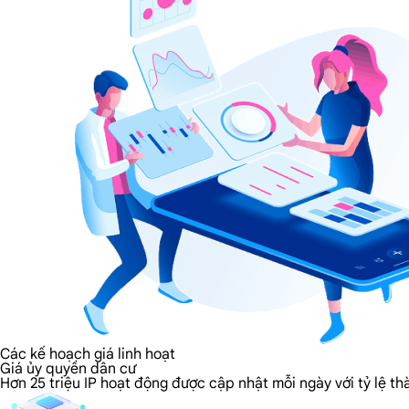
Các kế hoạch giá linh hoạt
Giá ủy quyền dân cư
Hơn 25 triệu IP hoạt động được cập nhật mỗi ngày với tỷ lệ t