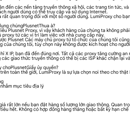
n đến các nền tảng truyền thông xã hội, các trang tin tức, v
ch người dùng có thể truy cập và sử dụng Internet.
 rất quan trọng đối với một số người dùng. LumiProxy cho bạn
 dụng chúngPlusnetThua à?
ều Plusnet Proxy, vì vậy khách hàng của chúng ta không phải lo
 proxy từ các vị trí làm việc với nhà cung cấp này.
 được Plusnet Các máy chủ proxy từ tổ chức của chúng tôi cũn
g của chúng tôi, tùy chọn này không được kích hoạt cho ngườ
hỉ X IP, bạn đã đến đúng nơi. Tất cả các proxy tăng cường an 
 các giao thức truyền thông có thể bị các ISP khác chặn lại v
xy choPlusnetGiấy ủy quyền?
ên toàn thế giới, LumiProxy là sự lựa chọn noi theo cho thật 
ng
 nhắm mục tiêu địa lý
giá rất lớn nếu bạn đặt hàng số lượng lớn giao thông. Quan tr
n tiêu hết. Không có hợp đồng hàng tháng hoặc bất kỳ hạn chế