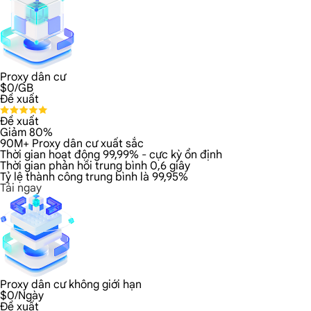
Proxy dân cư
$
0
/GB
Đề xuất
Đề xuất
Giảm 80%
90M+ Proxy dân cư xuất sắc
Thời gian hoạt động 99,99% - cực kỳ ổn định
Thời gian phản hồi trung bình 0,6 giây
Tỷ lệ thành công trung bình là 99,95%
Tải ngay
Proxy dân cư không giới hạn
$
0
/Ngày
Đề xuất