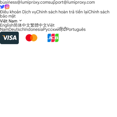
business@lumiproxy.com
support@lumiproxy.com
Điều khoản Dịch vụ
Chính sách hoàn trả tiền lại
Chính sách
bảo mật
Việt Nam
English
简体中文
繁體中文
Việt
Nam
Deutsch
Indonesia
Русский
हिंदी
Português