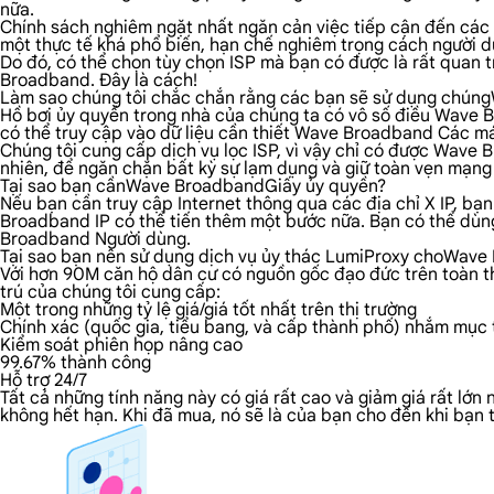
nữa.
Chính sách nghiêm ngặt nhất ngăn cản việc tiếp cận đến các n
một thực tế khá phổ biến, hạn chế nghiêm trọng cách người dù
Do đó, có thể chọn tùy chọn ISP mà bạn có được là rất quan 
Broadband. Đây là cách!
Làm sao chúng tôi chắc chắn rằng các bạn sẽ sử dụng chú
Hồ bơi ủy quyền trong nhà của chúng ta có vô số điều Wave Br
có thể truy cập vào dữ liệu cần thiết Wave Broadband Các máy
Chúng tôi cung cấp dịch vụ lọc ISP, vì vậy chỉ có được Wave
nhiên, để ngăn chặn bất kỳ sự lạm dụng và giữ toàn vẹn mạng
Tại sao bạn cầnWave BroadbandGiấy ủy quyền?
Nếu bạn cần truy cập Internet thông qua các địa chỉ X IP, bạ
Broadband IP có thể tiến thêm một bước nữa. Bạn có thể dùng 
Broadband Người dùng.
Tại sao bạn nên sử dụng dịch vụ ủy thác LumiProxy choWav
Với hơn 90M căn hộ dân cư có nguồn gốc đạo đức trên toàn th
trú của chúng tôi cung cấp:
Một trong những tỷ lệ giá/giá tốt nhất trên thị trường
Chính xác (quốc gia, tiểu bang, và cấp thành phố) nhắm mục t
Kiểm soát phiên họp nâng cao
99.67% thành công
Hỗ trợ 24/7
Tất cả những tính năng này có giá rất cao và giảm giá rất lớ
không hết hạn. Khi đã mua, nó sẽ là của bạn cho đến khi bạn