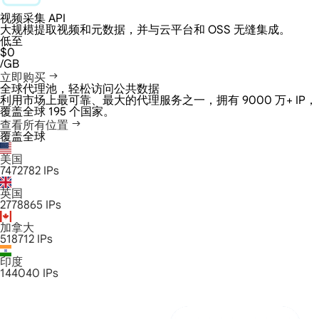
视频采集 API
大规模提取视频和元数据，并与云平台和 OSS 无缝集成。
低至
$0
/GB
立即购买
全球代理池，轻松访问公共数据
利用市场上最可靠、最大的代理服务之一，拥有 9000 万+ IP，
覆盖全球 195 个国家。
查看所有位置
覆盖全球
美国
7472782
IPs
英国
2778865
IPs
加拿大
518712
IPs
印度
144040
IPs