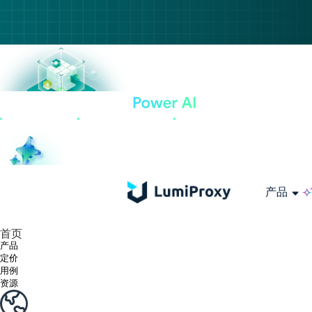
产品
享受 195+ 地点、全球任何城市和 50 个美国州的 9000 多万真实 IP。
我们只提供和测试世界上最快的数据中心代理 100% 匿名性和 100% IP 可用性。
Lumi 的长效 ISP 计划支持长达 12 小时的稳定时间，稳定的业务增长超快
流量计费，支持 HTTP/Socks5 协议。流量计费,
您有疑问吗？浏览常见问题列表并立即获得答案！
寻找专门针对您的需求量身定制的高级解决方案？
长期可用的代理，不会自动
使用全球稳定、快速、强大的数据中心
首页
产品
定价
用例
资源