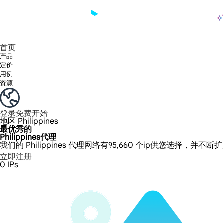
产品
享受 195+ 地点、全球任何城市和 50 个美国州的 9000 多万真实 IP。
我们只提供和测试世界上最快的数据中心代理 100% 匿名性和 100% IP 可用性。
Lumi 的长效 ISP 计划支持长达 12 小时的稳定时间，稳定的业务增长超快
流量计费，支持 HTTP/Socks5 协议。流量计费,
您有疑问吗？浏览常见问题列表并立即获得答案！
寻找专门针对您的需求量身定制的高级解决方案？
长期可用的代理，不会自动
使用全球稳定、快速、强大的数据中心
首页
产品
定价
用例
资源
登录
免费开始
地区
Philippines
最优秀的
Philippines代理
我们的 Philippines 代理网络有95,660 个ip供您选择，并不断
立即注册
0
IPs