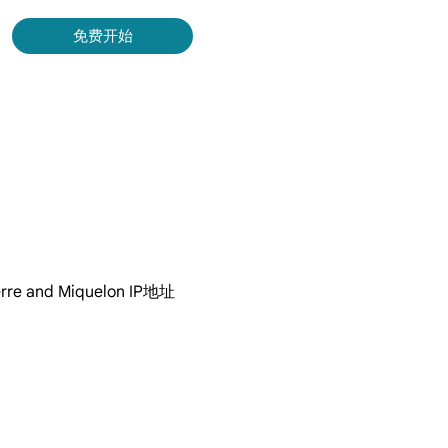
录
免费开始
Bing 等获取实时、准确的结果。
取视频和元数据，并与云平台和 OSS 无缝集成。
and Miquelon IP地址