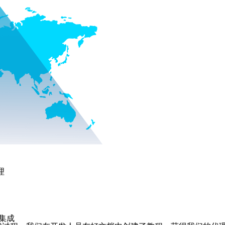
代理
器集成