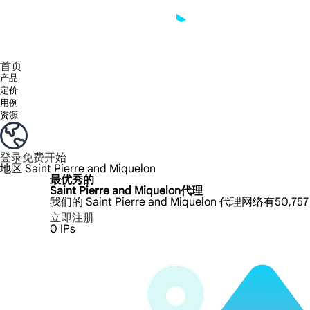
享受 195+ 地点、全球任何城市和 50 个美国州的 9000 多万真实 IP。
我们只提供和测试世界上最快的数据中心代理 100% 匿名性和 100% IP 可用性。
Lumi 的长效 ISP 计划支持长达 12 小时的稳定时间，稳定的业务增长超快
流量计费，支持 HTTP/Socks5 协议。流量计费,
您有疑问吗？浏览常见问题列表并立即获得答案！
寻找专门针对您的需求量身定制的高级解决方案？
首页
产品
定价
用例
资源
登录
免费开始
地区
Saint Pierre and Miquelon
最优秀的
Saint Pierre and Miquelon代理
我们的 Saint Pierre and Miquelon 代理网络有5
立即注册
0
IPs