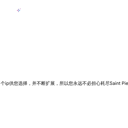
产品
AI数据采集
定价
用例
资源
zh-CN
登
长期可用的代理，不会自动换IP的住宅代理
使用全球稳定、快速、强大的数据中心 IP
联盟计划加入LumiProxy联盟计划并赚取高达10％的佣金。
从 Google、
大规模提
0,757 个ip供您选择，并不断扩展，所以您永远不必担心耗尽Saint Pierre 