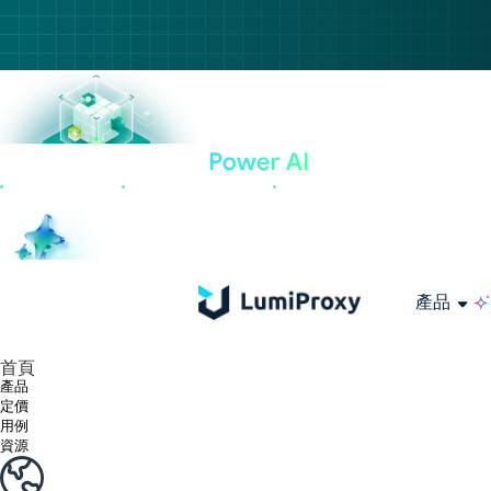
產品
享受 195+ 地點、全球任何城市和 50 個美國州的 9000 多萬真實 IP。
我們只提供和測試世界上最快的資料中心代理 100% 匿名性和 100% IP 可用性。
綠米長效ISP套餐支援長達12小時穩定時間，穩定業務成長超快
流量計費，支援 HTTP/Socks5 協定。流量計費,
您有疑問嗎？瀏覽常見問題清單並立即獲得答案！
尋找專門針對您的需求量身定制的高級解決方案？
大規模擷取影片和中繼資料，並與雲端平台和 OSS 無縫整合。
長期可用的代理，不會自動換
使用穩定、快速、強大的全球資料中心IP
首頁
產品
定價
用例
資源