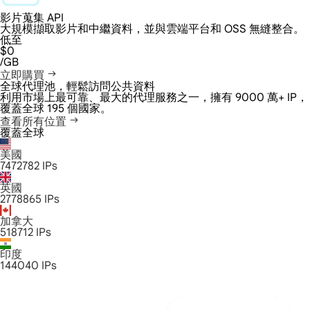
影片蒐集 API
大規模擷取影片和中繼資料，並與雲端平台和 OSS 無縫整合。
低至
$0
/GB
立即購買
全球代理池，輕鬆訪問公共資料
利用市場上最可靠、最大的代理服務之一，擁有 9000 萬+ IP，
覆蓋全球 195 個國家。
查看所有位置
覆蓋全球
美國
7472782
IPs
英國
2778865
IPs
加拿大
518712
IPs
印度
144040
IPs