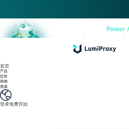
享受 195+ 地点、全球任何城市和 50 个美国州的 9000 多万真实 IP。
我们只提供和测试世界上最快的数据中心代理 100% 匿名性和 100% IP 可用性。
Lumi 的长效 ISP 计划支持长达 12 小时的稳定时间，稳定的业务增长超快
流量计费，支持 HTTP/Socks5 协议。流量计费,
您有疑问吗？浏览常见问题列表并立即获得答案！
寻找专门针对您的需求量身定制的高级解决方案？
首页
产品
定价
用例
资源
登录
免费开始