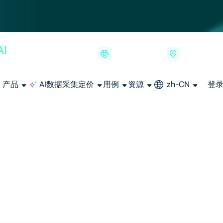
产品
AI数据采集
定价
用例
资源
zh-CN
登
长期可用的代理，不会自动换IP的住宅代理
使用全球稳定、快速、强大的数据中心 IP
联盟计划加入LumiProxy联盟计划并赚取高达10％的佣金。
从 Google、
大规模提