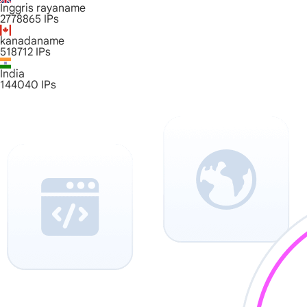
Inggris rayaname
2778865
IPs
kanadaname
518712
IPs
India
144040
IPs