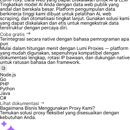
LumiProxy: Data Web yang Dapat Diskalakan untuk
AI & LLM
Tingkatkan model AI Anda dengan data web publik yang
andal dan berskala besar. Platform pengumpulan data
berkinerja tinggi kami dibuat untuk pelatihan AI, web
scraping, dan otomatisasi tingkat lanjut. Gunakan solusi kami
yang dapat diskalakan dan etis untuk mengekstrak data
terstruktur dengan percaya diri.
Coba gratis
Terintegrasi secara native dengan bahasa pemrograman apa
pun
Mulai dalam hitungan menit dengan Lumi Proxies — platform
yang mudah digunakan, sepenuhnya kompatibel dengan
dokumentasi lengkap, rotasi IP bawaan, dan dukungan native
untuk ratusan bahasa dan framework.
Node.js
Go
PHP
Python
Java
C#
Lihat dokumentasi
Bagaimana Bisnis Menggunakan Proxy Kami?
Temukan solusi proxy fleksibel yang disesuaikan dengan
kebutuhan Anda.