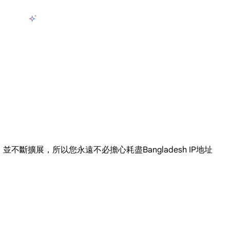
產品
AI 資料收集
定價
用例
資源
zh-TW
登
大規模擷取影片和中繼資料，並與雲端平台和 OSS 無縫整合。
長期可用的代理，不會自動換 IP 的住宅代理
使用穩定、快速、強大的全球資料中心IP
聯盟計劃加入LumiProxy聯盟計劃並賺取高達10％的佣金。
從 Google、
大規模
您選擇，並不斷擴展，所以您永遠不必擔心耗盡Bangladesh IP地址