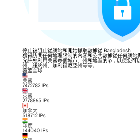
停止被阻止從網站和開始抓取數據從 Bangladesh
獲得訪問任何地理限制的內容和公共數據從任何網站與LumiProx
允許您利用美國每個城市、州和地區的ip，以便您可
州、紐約州、加利福尼亞州等等。
覆蓋全球
美國
7472782
IPs
英國
2778865
IPs
加拿大
518712
IPs
印度
144040
IPs