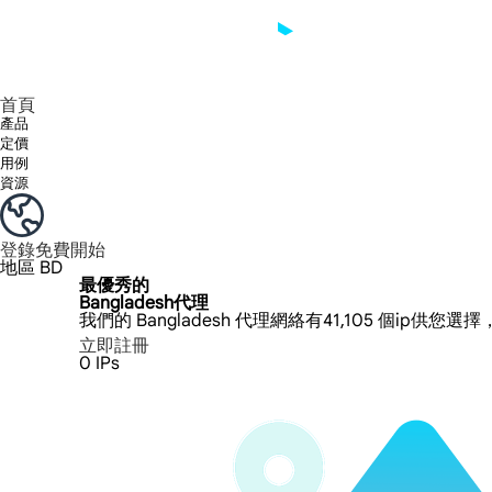
享受 195+ 地點、全球任何城市和 50 個美國州的 9000 多萬真實 IP。
我們只提供和測試世界上最快的資料中心代理 100% 匿名性和 100% IP 可用性。
綠米長效ISP套餐支援長達12小時穩定時間，穩定業務成長超快
流量計費，支援 HTTP/Socks5 協定。流量計費,
您有疑問嗎？瀏覽常見問題清單並立即獲得答案！
尋找專門針對您的需求量身定制的高級解決方案？
首頁
產品
定價
用例
資源
登錄
免費開始
地區
BD
最優秀的
Bangladesh代理
我們的 Bangladesh 代理網絡有41,105 個ip供
立即註冊
0
IPs