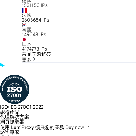
德國
1531150
IPs
法國
2603654
IPs
韓國
149048
IPs
日本
4174773
IPs
常見問題解答
更多
ISO/IEC 27001:2022
認證產品：
代理解決方案
網頁抓取器
使用 LumiProxy 擴展您的業務
Buy now
諮詢專家