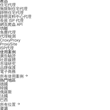
產品
住宅代理
無限制住宅代理
靜態住宅代理
靜態資料中心代理
長效 ISP 代理
網頁爬蟲 API
功能
免費代理
代理檢測
CroxyProxy
ProxySite
ISP代理
使用案例
廣告驗證
社群媒體
市場研究
品牌保護
電子商務
所有使用案例
熱門地區
德國
韓國
俄羅斯
法國
巴西
所有位置
資源