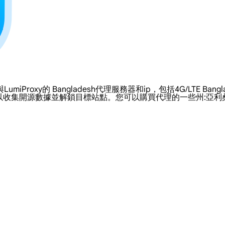
y的 Bangladesh代理服務器和ip，包括4G/LTE Banglades
以收集開源數據並解鎖目標站點。您可以購買代理的一些州:亞