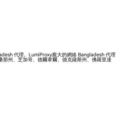
h 代理。LumiProxy龐大的網絡 Bangladesh 代理
利桑那州、芝加哥、德爾韋爾、德克薩斯州、佛羅里達