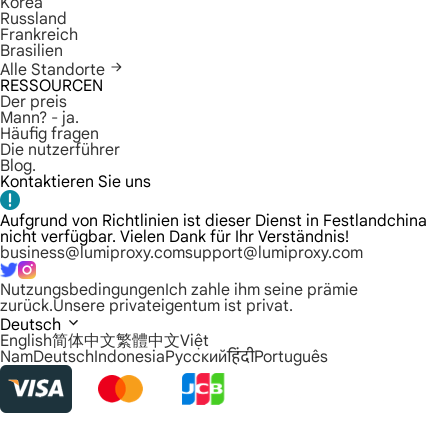
Korea
Russland
Frankreich
Brasilien
Alle Standorte
RESSOURCEN
Der preis
Mann? - ja.
Häufig fragen
Die nutzerführer
Blog.
Kontaktieren Sie uns
Aufgrund von Richtlinien ist dieser Dienst in Festlandchina
nicht verfügbar. Vielen Dank für Ihr Verständnis!
business@lumiproxy.com
support@lumiproxy.com
Nutzungsbedingungen
Ich zahle ihm seine prämie
zurück.
Unsere privateigentum ist privat.
Deutsch
English
简体中文
繁體中文
Việt
Nam
Deutsch
Indonesia
Русский
हिंदी
Português