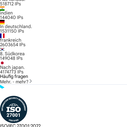
518712
IPs
indien
144040
IPs
In deutschland.
1531150
IPs
frankreich
2603654
IPs
8. Südkorea
149048
IPs
Nach japan.
4174773
IPs
Häufig fragen
Mehr. - mehr?
ISO/IEC 27001:2022