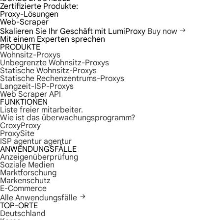
Zertifizierte Produkte:
Proxy-Lösungen
Web-Scraper
Skalieren Sie Ihr Geschäft mit LumiProxy
Buy now
Mit einem Experten sprechen
PRODUKTE
Wohnsitz-Proxys
Unbegrenzte Wohnsitz-Proxys
Statische Wohnsitz-Proxys
Statische Rechenzentrums-Proxys
Langzeit-ISP-Proxys
Web Scraper API
FUNKTIONEN
Liste freier mitarbeiter.
Wie ist das überwachungsprogramm?
CroxyProxy
ProxySite
ISP agentur agentur
ANWENDUNGSFÄLLE
Anzeigenüberprüfung
Soziale Medien
Marktforschung
Markenschutz
E-Commerce
Alle Anwendungsfälle
TOP-ORTE
Deutschland