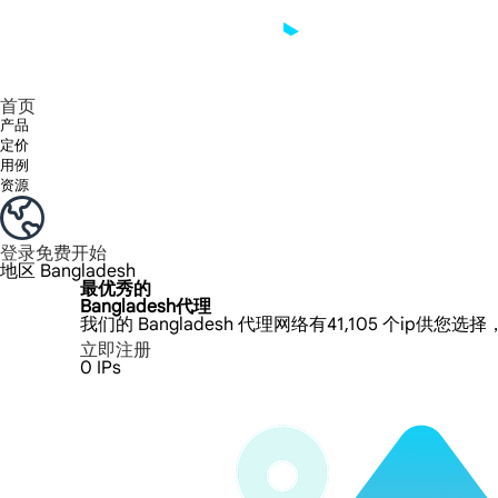
享受 195+ 地点、全球任何城市和 50 个美国州的 9000 多万真实 IP。
我们只提供和测试世界上最快的数据中心代理 100% 匿名性和 100% IP 可用性。
Lumi 的长效 ISP 计划支持长达 12 小时的稳定时间，稳定的业务增长超快
流量计费，支持 HTTP/Socks5 协议。流量计费,
您有疑问吗？浏览常见问题列表并立即获得答案！
寻找专门针对您的需求量身定制的高级解决方案？
首页
产品
定价
用例
资源
登录
免费开始
地区
Bangladesh
最优秀的
Bangladesh代理
我们的 Bangladesh 代理网络有41,105 个ip供
立即注册
0
IPs