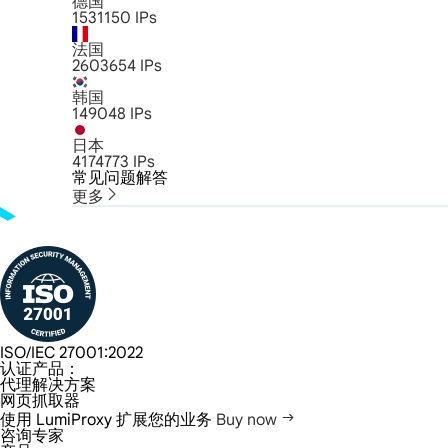
德国
1531150
IPs
法国
2603654
IPs
韩国
149048
IPs
日本
4174773
IPs
常见问题解答
更多
ISO/IEC 27001:2022
认证产品：
代理解决方案
网页抓取器
使用 LumiProxy 扩展您的业务
Buy now
咨询专家