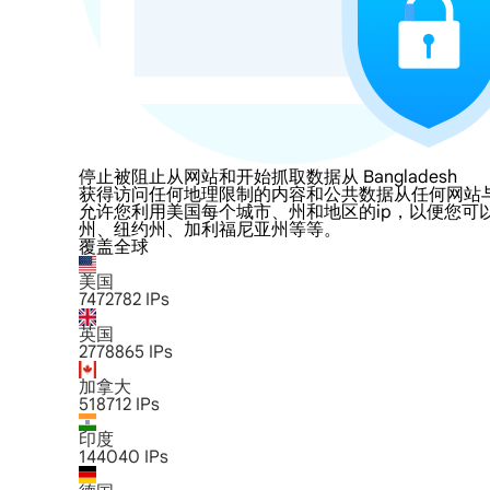
停止被阻止从网站和开始抓取数据从 Bangladesh
获得访问任何地理限制的内容和公共数据从任何网站与LumiProx
允许您利用美国每个城市、州和地区的ip，以便您可
州、纽约州、加利福尼亚州等等。
覆盖全球
美国
7472782
IPs
英国
2778865
IPs
加拿大
518712
IPs
印度
144040
IPs