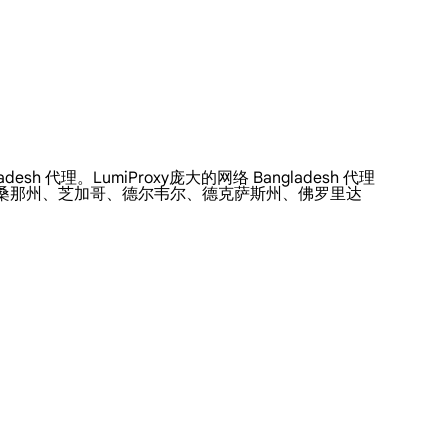
h 代理。LumiProxy庞大的网络 Bangladesh 代理
利桑那州、芝加哥、德尔韦尔、德克萨斯州、佛罗里达