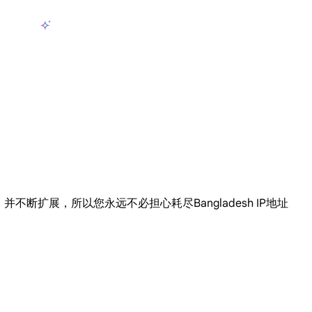
产品
AI数据采集
定价
用例
资源
zh-CN
登
长期可用的代理，不会自动换IP的住宅代理
使用全球稳定、快速、强大的数据中心 IP
联盟计划加入LumiProxy联盟计划并赚取高达10％的佣金。
从 Google、
大规模提
您选择，并不断扩展，所以您永远不必担心耗尽Bangladesh IP地址