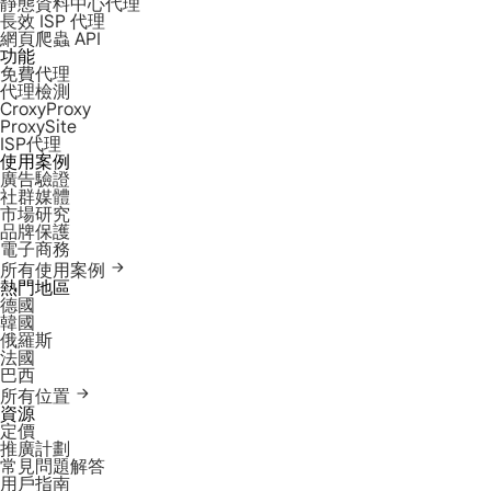
靜態資料中心代理
長效 ISP 代理
網頁爬蟲 API
功能
免費代理
代理檢測
CroxyProxy
ProxySite
ISP代理
使用案例
廣告驗證
社群媒體
市場研究
品牌保護
電子商務
所有使用案例
熱門地區
德國
韓國
俄羅斯
法國
巴西
所有位置
資源
定價
推廣計劃
常見問題解答
用戶指南