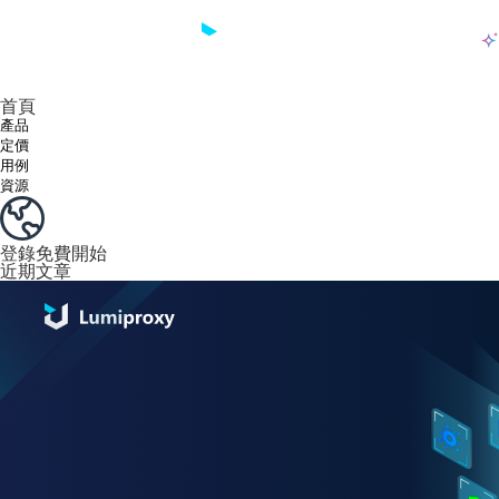
產品
享受 195+ 地點、全球任何城市和 50 個美國州的 9000 多萬真實 IP。
我們只提供和測試世界上最快的資料中心代理 100% 匿名性和 100% IP 可用性。
綠米長效ISP套餐支援長達12小時穩定時間，穩定業務成長超快
流量計費，支援 HTTP/Socks5 協定。流量計費,
您有疑問嗎？瀏覽常見問題清單並立即獲得答案！
尋找專門針對您的需求量身定制的高級解決方案？
大規模擷取影片和中繼資料，並與雲端平台和 OSS 無縫整合。
長期可用的代理，不會自動換
使用穩定、快速、強大的全球資料中心IP
首頁
產品
定價
用例
資源
登錄
免費開始
近期文章