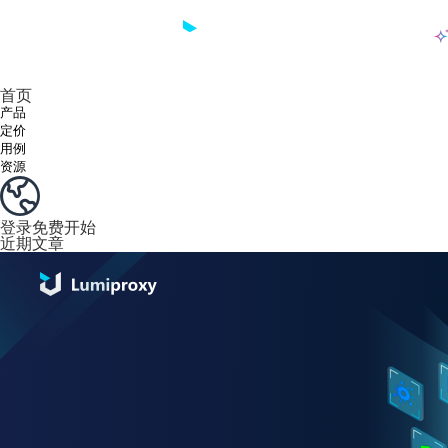
产品
享受 195+ 地点、全球任何城市和 50 个美国州的 9000 多万真实 IP。
我们只提供和测试世界上最快的数据中心代理 100% 匿名性和 100% IP 可用性。
Lumi 的长效 ISP 计划支持长达 12 小时的稳定时间，稳定的业务增长超快
流量计费，支持 HTTP/Socks5 协议。流量计费,
您有疑问吗？浏览常见问题列表并立即获得答案！
寻找专门针对您的需求量身定制的高级解决方案？
长期可用的代理，不会自动
使用全球稳定、快速、强大的数据中心
首页
产品
定价
用例
资源
登录
免费开始
近期文章