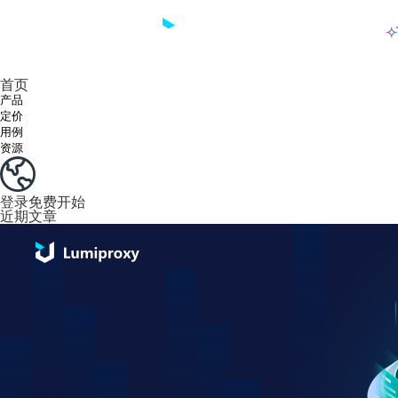
产品
享受 195+ 地点、全球任何城市和 50 个美国州的 9000 多万真实 IP。
我们只提供和测试世界上最快的数据中心代理 100% 匿名性和 100% IP 可用性。
Lumi 的长效 ISP 计划支持长达 12 小时的稳定时间，稳定的业务增长超快
流量计费，支持 HTTP/Socks5 协议。流量计费,
您有疑问吗？浏览常见问题列表并立即获得答案！
寻找专门针对您的需求量身定制的高级解决方案？
长期可用的代理，不会自动
使用全球稳定、快速、强大的数据中心
首页
产品
定价
用例
资源
登录
免费开始
近期文章