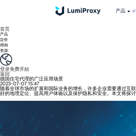
产品
享受 195+ 地点、全球任何城市和 50 个美国州的 9000 多万真实 IP。
我们只提供和测试世界上最快的数据中心代理 100% 匿名性和 100% IP 可用性。
Lumi 的长效 ISP 计划支持长达 12 小时的稳定时间，稳定的业务增长超快
流量计费，支持 HTTP/Socks5 协议。流量计费,
您有疑问吗？浏览常见问题列表并立即获得答案！
寻找专门针对您的需求量身定制的高级解决方案？
长期可用的代理，不会自动
使用全球稳定、快速、强大的数据中心
首页
产品
定价
用例
资源
登录
免费开始
返回
德国住宅代理的广泛应用场景
2023-07-07 15:47
随着全球市场的扩展和国际业务的增长，许多企业需要通过互联
好的地理定位、提高用户体验以及保护隐私和安全。本文将探讨