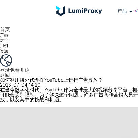
产品
享受 195+ 地点、全球任何城市和 50 个美国州的 9000 多万真实 IP。
我们只提供和测试世界上最快的数据中心代理 100% 匿名性和 100% IP 可用性。
Lumi 的长效 ISP 计划支持长达 12 小时的稳定时间，稳定的业务增长超快
流量计费，支持 HTTP/Socks5 协议。流量计费,
您有疑问吗？浏览常见问题列表并立即获得答案！
寻找专门针对您的需求量身定制的高级解决方案？
长期可用的代理，不会自动
使用全球稳定、快速、强大的数据中心
首页
产品
定价
用例
资源
登录
免费开始
返回
如何利用海外代理在YouTube上进行广告投放？
2023-07-04 14:20
在当今数字化时代，YouTube作为全球最大的视频分享平台
可能会受到限制。为了解决这个问题，许多广告商和营销人员开
放，以及其中的挑战和机遇。