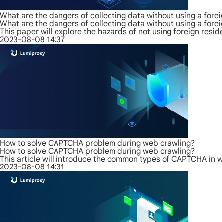
What are the dangers of collecting data without using a forei
What are the dangers of collecting data without using a forei
This paper will explore the hazards of not using foreign reside
2023-08-08 14:37
How to solve CAPTCHA problem during web crawling?
How to solve CAPTCHA problem during web crawling?
This article will introduce the common types of CAPTCHA in
2023-08-08 14:31