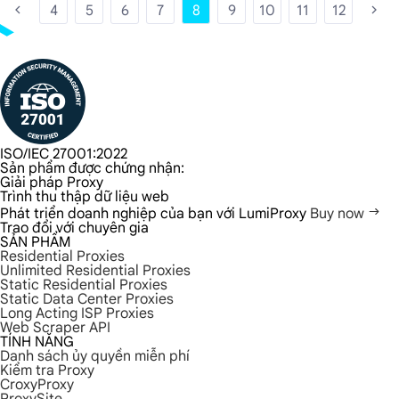
4
5
6
7
8
9
10
11
12
ISO/IEC 27001:2022
Sản phẩm được chứng nhận:
Giải pháp Proxy
Trình thu thập dữ liệu web
Phát triển doanh nghiệp của bạn với LumiProxy
Buy now
Trao đổi với chuyên gia
SẢN PHẨM
Residential Proxies
Unlimited Residential Proxies
Static Residential Proxies
Static Data Center Proxies
Long Acting ISP Proxies
Web Scraper API
TÍNH NĂNG
Danh sách ủy quyền miễn phí
Kiểm tra Proxy
CroxyProxy