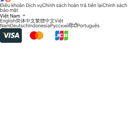
Điều khoản Dịch vụ
Chính sách hoàn trả tiền lại
Chính sách
bảo mật
Việt Nam
English
简体中文
繁體中文
Việt
Nam
Deutsch
Indonesia
Русский
हिंदी
Português