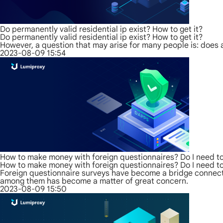
Do permanently valid residential ip exist? How to get it?
Do permanently valid residential ip exist? How to get it?
However, a question that may arise for many people is: does a 
2023-08-09 15:54
How to make money with foreign questionnaires? Do I need to
How to make money with foreign questionnaires? Do I need to
Foreign questionnaire surveys have become a bridge connectin
among them has become a matter of great concern.
2023-08-09 15:50