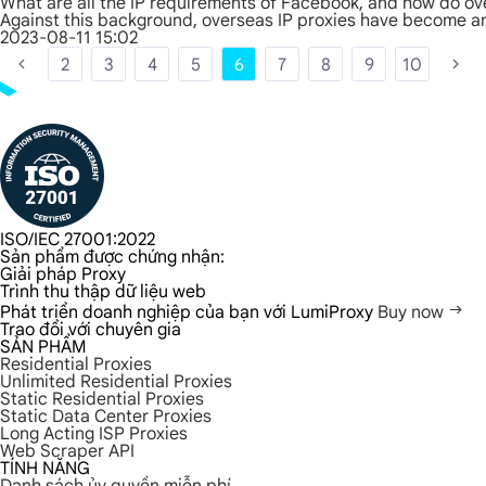
What are all the IP requirements of Facebook, and how do ov
Against this background, overseas IP proxies have become an 
2023-08-11 15:02
2
3
4
5
6
7
8
9
10
ISO/IEC 27001:2022
Sản phẩm được chứng nhận:
Giải pháp Proxy
Trình thu thập dữ liệu web
Phát triển doanh nghiệp của bạn với LumiProxy
Buy now
Trao đổi với chuyên gia
SẢN PHẨM
Residential Proxies
Unlimited Residential Proxies
Static Residential Proxies
Static Data Center Proxies
Long Acting ISP Proxies
Web Scraper API
TÍNH NĂNG