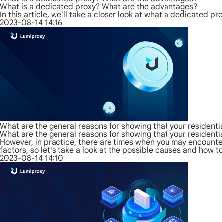
What is a dedicated proxy? What are the advantages?
In this article, we'll take a closer look at what a dedicated p
2023-08-14 14:16
What are the general reasons for showing that your residentia
What are the general reasons for showing that your residentia
However, in practice, there are times when you may encounter
factors, so let's take a look at the possible causes and how t
2023-08-14 14:10