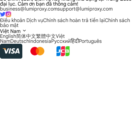
đại lục. Cảm ơn bạn đã thông cảm!
business@lumiproxy.com
support@lumiproxy.com
Điều khoản Dịch vụ
Chính sách hoàn trả tiền lại
Chính sách
bảo mật
Việt Nam
English
简体中文
繁體中文
Việt
Nam
Deutsch
Indonesia
Русский
हिंदी
Português