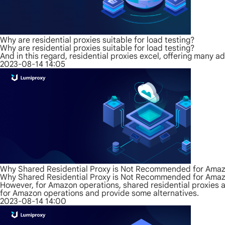
Why are residential proxies suitable for load testing?
Why are residential proxies suitable for load testing?
And in this regard, residential proxies excel, offering many a
2023-08-14 14:05
Why Shared Residential Proxy is Not Recommended for Ama
Why Shared Residential Proxy is Not Recommended for Ama
However, for Amazon operations, shared residential proxies ar
for Amazon operations and provide some alternatives.
2023-08-14 14:00