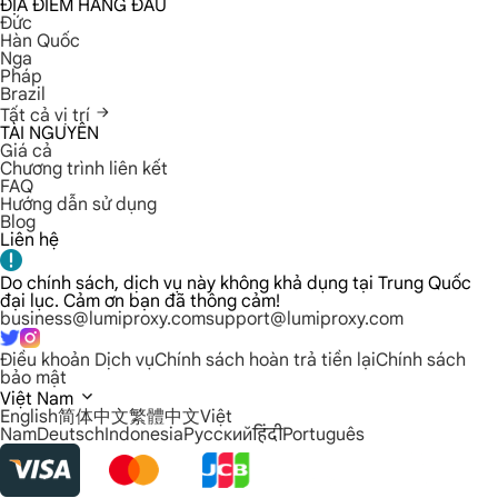
ĐỊA ĐIỂM HÀNG ĐẦU
Đức
Hàn Quốc
Nga
Pháp
Brazil
Tất cả vị trí
TÀI NGUYÊN
Giá cả
Chương trình liên kết
FAQ
Hướng dẫn sử dụng
Blog
Liên hệ
Do chính sách, dịch vụ này không khả dụng tại Trung Quốc
đại lục. Cảm ơn bạn đã thông cảm!
business@lumiproxy.com
support@lumiproxy.com
Điều khoản Dịch vụ
Chính sách hoàn trả tiền lại
Chính sách
bảo mật
Việt Nam
English
简体中文
繁體中文
Việt
Nam
Deutsch
Indonesia
Русский
हिंदी
Português