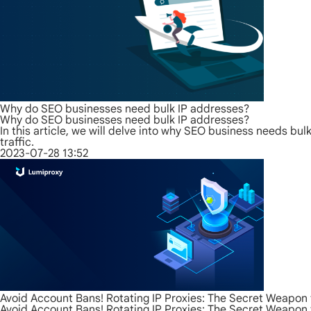
Why do SEO businesses need bulk IP addresses?
Why do SEO businesses need bulk IP addresses?
In this article, we will delve into why SEO business needs bul
traffic.
2023-07-28 13:52
Avoid Account Bans! Rotating IP Proxies: The Secret Weapon 
Avoid Account Bans! Rotating IP Proxies: The Secret Weapon 