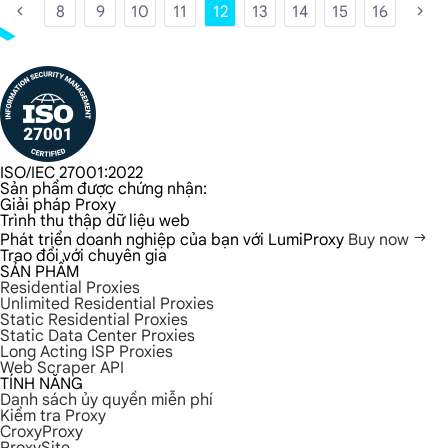
8
9
10
11
12
13
14
15
16
ISO/IEC 27001:2022
Sản phẩm được chứng nhận:
Giải pháp Proxy
Trình thu thập dữ liệu web
Phát triển doanh nghiệp của bạn với LumiProxy
Buy now
Trao đổi với chuyên gia
SẢN PHẨM
Residential Proxies
Unlimited Residential Proxies
Static Residential Proxies
Static Data Center Proxies
Long Acting ISP Proxies
Web Scraper API
TÍNH NĂNG
Danh sách ủy quyền miễn phí
Kiểm tra Proxy
CroxyProxy