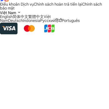
Điều khoản Dịch vụ
Chính sách hoàn trả tiền lại
Chính sách
bảo mật
Việt Nam
English
简体中文
繁體中文
Việt
Nam
Deutsch
Indonesia
Русский
हिंदी
Português