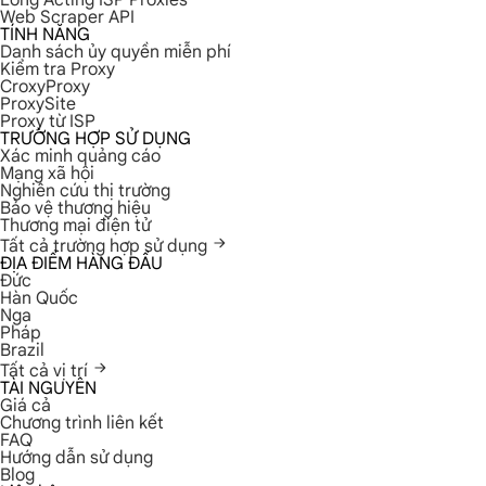
Long Acting ISP Proxies
Web Scraper API
TÍNH NĂNG
Danh sách ủy quyền miễn phí
Kiểm tra Proxy
CroxyProxy
ProxySite
Proxy từ ISP
TRƯỜNG HỢP SỬ DỤNG
Xác minh quảng cáo
Mạng xã hội
Nghiên cứu thị trường
Bảo vệ thương hiệu
Thương mại điện tử
Tất cả trường hợp sử dụng
ĐỊA ĐIỂM HÀNG ĐẦU
Đức
Hàn Quốc
Nga
Pháp
Brazil
Tất cả vị trí
TÀI NGUYÊN
Giá cả
Chương trình liên kết
FAQ
Hướng dẫn sử dụng
Blog